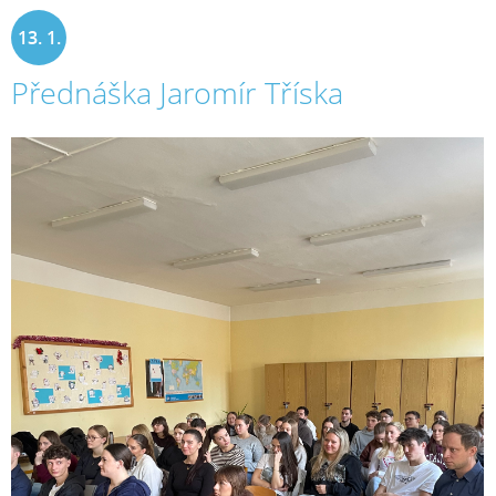
13. 1.
Přednáška Jaromír Tříska
2026