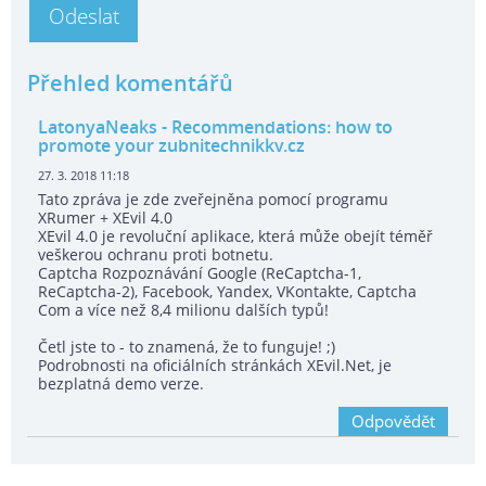
Přehled komentářů
LatonyaNeaks
- Recommendations: how to
promote your zubnitechnikkv.cz
27. 3. 2018 11:18
Tato zpráva je zde zveřejněna pomocí programu
XRumer + XEvil 4.0
XEvil 4.0 je revoluční aplikace, která může obejít téměř
veškerou ochranu proti botnetu.
Captcha Rozpoznávání Google (ReCaptcha-1,
ReCaptcha-2), Facebook, Yandex, VKontakte, Captcha
Com a více než 8,4 milionu dalších typů!
Četl jste to - to znamená, že to funguje! ;)
Podrobnosti na oficiálních stránkách XEvil.Net, je
bezplatná demo verze.
Odpovědět