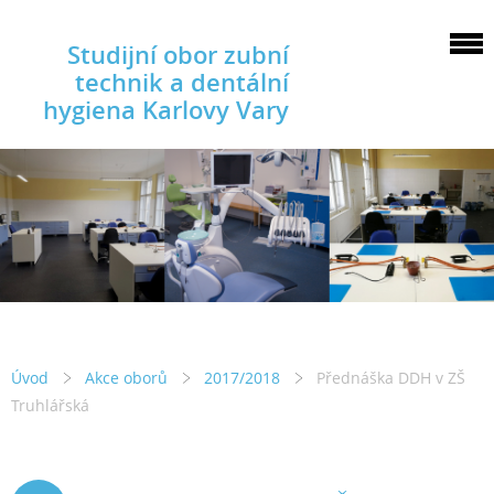
Studijní obor zubní
technik a dentální
hygiena Karlovy Vary
Úvod
Akce oborů
2017/2018
Přednáška DDH v ZŠ
Truhlářská