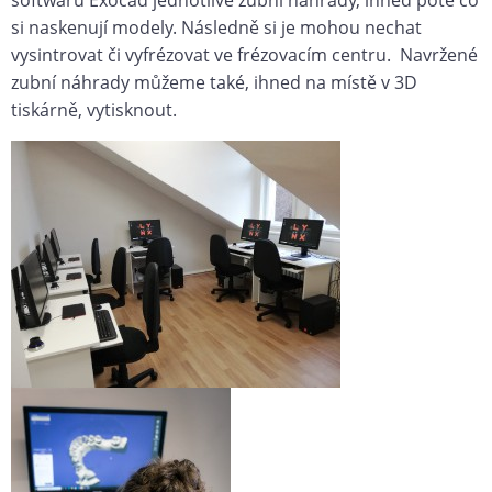
softwaru Exocad jednotlivé zubní náhrady, ihned poté co
si naskenují modely. Následně si je mohou nechat
vysintrovat či vyfrézovat ve frézovacím centru. Navržené
zubní náhrady můžeme také, ihned na místě v 3D
tiskárně, vytisknout.