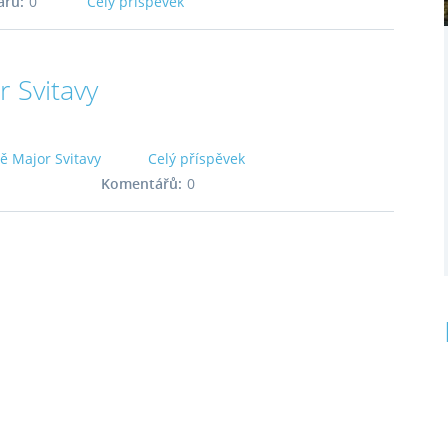
řů:
0
Celý příspěvek
r Svitavy
ě Major Svitavy
Celý příspěvek
Komentářů:
0