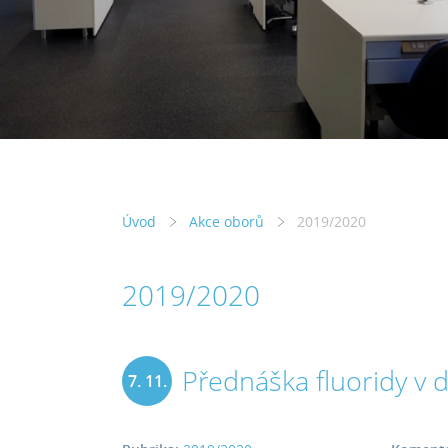
Úvod
Akce oborů
2019/2020
2019/2020
Přednáška fluoridy v 
7. 11.
2019