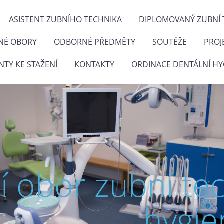
ASISTENT ZUBNÍHO TECHNIKA
DIPLOMOVANÝ ZUBNÍ 
NÉ OBORY
ODBORNÉ PŘEDMĚTY
SOUTĚŽE
PROJ
TY KE STAŽENÍ
KONTAKTY
ORDINACE DENTÁLNÍ HY
ní obor zubní te
hygie