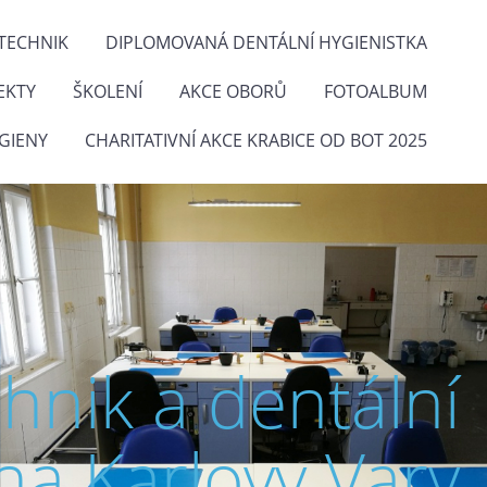
TECHNIK
DIPLOMOVANÁ DENTÁLNÍ HYGIENISTKA
EKTY
ŠKOLENÍ
AKCE OBORŮ
FOTOALBUM
GIENY
CHARITATIVNÍ AKCE KRABICE OD BOT 2025
chnik a dentální
na Karlovy Vary