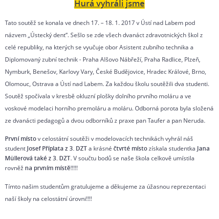
Hurá vyhráli jsme
Tato soutěž se konala ve dnech 17. – 18. 1. 2017 v Ústí nad Labem pod
názvem „Ústecký dent“. Sešlo se zde všech dvanáct zdravotnických škol z
celé republiky, na kterých se vyučuje obor Asistent zubního technika a
Diplomovaný zubní technik - Praha Alšovo Nábřeží, Praha Radlice, Plzeň,
Nymburk, Benešov, Karlovy Vary, České Budějovice, Hradec Králové, Brno,
Olomouc, Ostrava a Ústí nad Labem. Za každou školu soutěžili dva studenti.
Soutěž spočívala v kresbě okluzní plošky dolního prvního moláru a ve
voskové modelaci horního premoláru a moláru. Odborná porota byla složená
ze dvanácti pedagogů a dvou odborníků z praxe pan Taufer a pan Neruda.
První místo
v celostátní soutěži v modelovacích technikách vyhrál náš
student
Josef Příplata z 3. DZT
a krásné
čtvrté místo
získala studentka
Jana
Müllerová také z 3. DZT
. V součtu bodů se naše škola celkově umístila
rovněž
na prvním místě
!!!!!
Tímto našim studentům gratulujeme a děkujeme za úžasnou reprezentaci
naší školy na celostátní úrovni!!!!