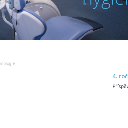
hnologie
4. ro
Příspě