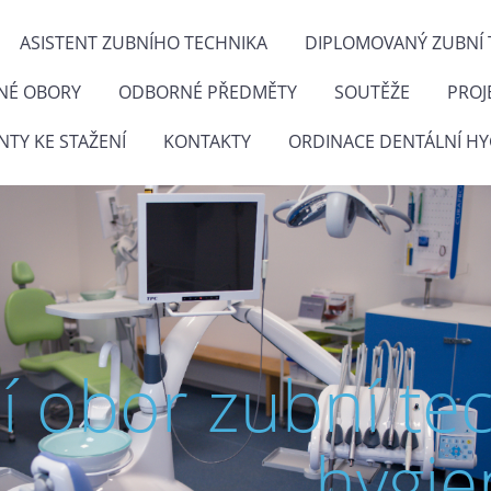
ASISTENT ZUBNÍHO TECHNIKA
DIPLOMOVANÝ ZUBNÍ 
NÉ OBORY
ODBORNÉ PŘEDMĚTY
SOUTĚŽE
PROJ
TY KE STAŽENÍ
KONTAKTY
ORDINACE DENTÁLNÍ HY
ní obor zubní te
hygie