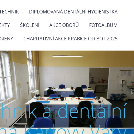
TECHNIK
DIPLOMOVANÁ DENTÁLNÍ HYGIENISTKA
EKTY
ŠKOLENÍ
AKCE OBORŮ
FOTOALBUM
GIENY
CHARITATIVNÍ AKCE KRABICE OD BOT 2025
chnik a dentální
na Karlovy Vary