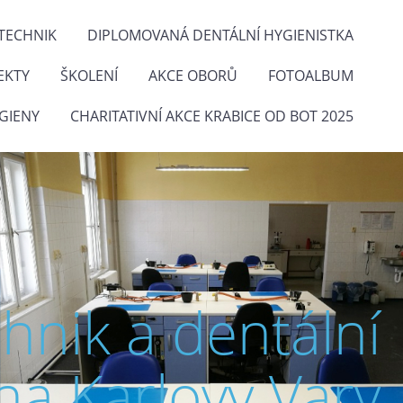
TECHNIK
DIPLOMOVANÁ DENTÁLNÍ HYGIENISTKA
EKTY
ŠKOLENÍ
AKCE OBORŮ
FOTOALBUM
GIENY
CHARITATIVNÍ AKCE KRABICE OD BOT 2025
chnik a dentální
na Karlovy Vary