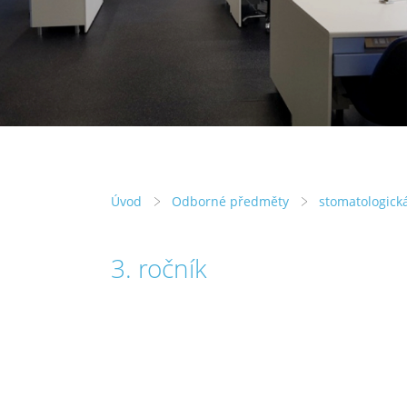
Úvod
Odborné předměty
stomatologická
3. ročník