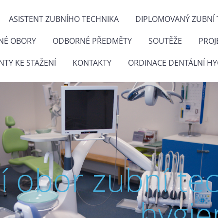
ASISTENT ZUBNÍHO TECHNIKA
DIPLOMOVANÝ ZUBNÍ 
NÉ OBORY
ODBORNÉ PŘEDMĚTY
SOUTĚŽE
PROJ
TY KE STAŽENÍ
KONTAKTY
ORDINACE DENTÁLNÍ HY
ní obor zubní te
hygie