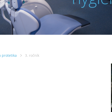
 protetika
3. ročník