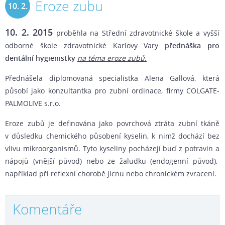
Eroze zubu
10. 2.
2015
10. 2. 2015
proběhla na Střední zdravotnické škole a vyšší
odborné škole zdravotnické Karlovy Vary
přednáška pro
dentální hygienistky
na téma eroze zubů
.
Přednášela diplomovaná specialistka Alena Gallová, která
působí jako konzultantka pro zubní ordinace, firmy COLGATE-
PALMOLIVE s.r.o.
Eroze zubů je definována jako povrchová ztráta zubní tkáně
v důsledku chemického působení kyselin, k nimž dochází bez
vlivu mikroorganismů. Tyto kyseliny pocházejí buď z potravin a
nápojů (vnější původ) nebo ze žaludku (endogenní původ),
například při reflexní chorobě jícnu nebo chronickém zvracení.
Komentáře