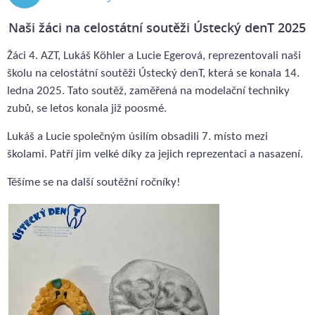
2025
Naši žáci na celostátní soutěži Ústecký denT 2025
Žáci 4. AZT, Lukáš Köhler a Lucie Egerová, reprezentovali naši
školu na celostátní soutěži Ústecký denT, která se konala 14.
ledna 2025. Tato soutěž, zaměřená na modelační techniky
zubů, se letos konala již poosmé.
Lukáš a Lucie společným úsilím obsadili 7. místo mezi
školami. Patří jim velké díky za jejich reprezentaci a nasazení.
Těšíme se na další soutěžní ročníky!