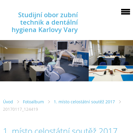
Studijní obor zubní
technik a dentální
hygiena Karlovy Vary
Úvod
Fotoalbum
1. místo celostátní soutěž 2017
20170117_124419
1. místo celostátní soutěž 2017