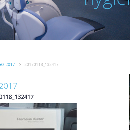
těž 2017
20170118_132417
 2017
0118_132417