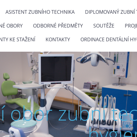
ASISTENT ZUBNÍHO TECHNIKA
DIPLOMOVANÝ ZUBNÍ 
NÉ OBORY
ODBORNÉ PŘEDMĚTY
SOUTĚŽE
PROJ
TY KE STAŽENÍ
KONTAKTY
ORDINACE DENTÁLNÍ HY
ní obor zubní te
hygie