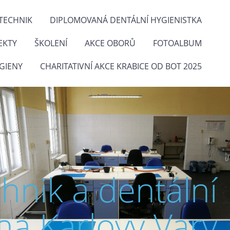
TECHNIK
DIPLOMOVANÁ DENTÁLNÍ HYGIENISTKA
EKTY
ŠKOLENÍ
AKCE OBORŮ
FOTOALBUM
GIENY
CHARITATIVNÍ AKCE KRABICE OD BOT 2025
chnik a dentální
na Karlovy Vary