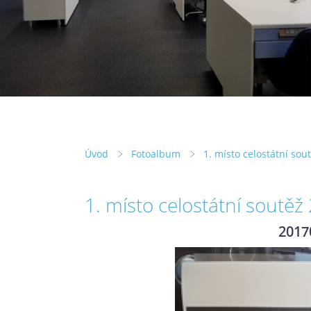
Úvod
Fotoalbum
1. místo celostátní sou
1. místo celostátní soutěž
2017