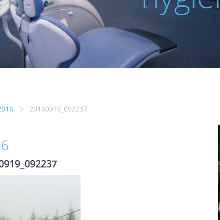
2016
20160919_092237
16
0919_092237