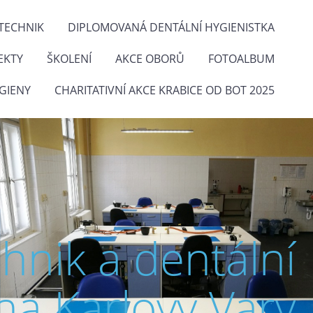
TECHNIK
DIPLOMOVANÁ DENTÁLNÍ HYGIENISTKA
EKTY
ŠKOLENÍ
AKCE OBORŮ
FOTOALBUM
GIENY
CHARITATIVNÍ AKCE KRABICE OD BOT 2025
chnik a dentální
na Karlovy Vary