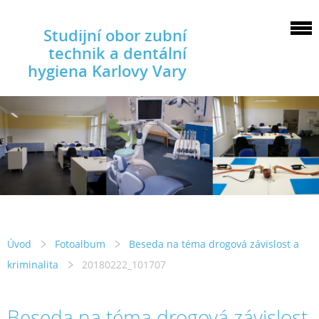
Studijní obor zubní
technik a dentální
hygiena Karlovy Vary
Úvod
Fotoalbum
Beseda na téma drogová závislost a
kriminalita
20180222_101707
Beseda na téma drogová závislost