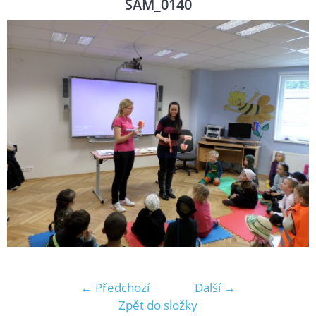
SAM_0140
← Předchozí
Další →
Zpět do složky