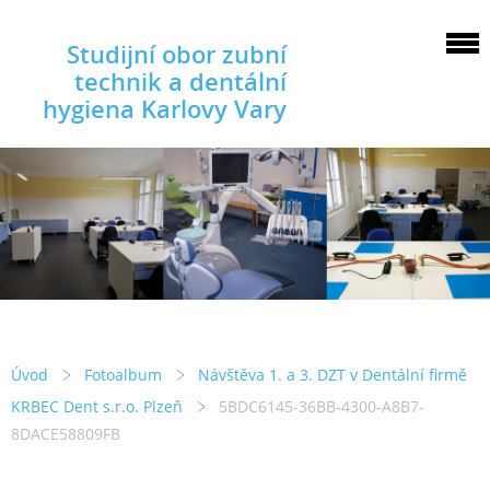
Studijní obor zubní
technik a dentální
hygiena Karlovy Vary
Úvod
Fotoalbum
Návštěva 1. a 3. DZT v Dentální firmě
KRBEC Dent s.r.o. Plzeň
5BDC6145-36BB-4300-A8B7-
8DACE58809FB