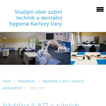
Studijní obor zubní
technik a dentální
hygiena Karlovy Vary
Úvod
Fotoalbum
Návštěva 3. AZT v zubních
laboratořích
IMG_1574
Návštěva 3. AZT v zubních