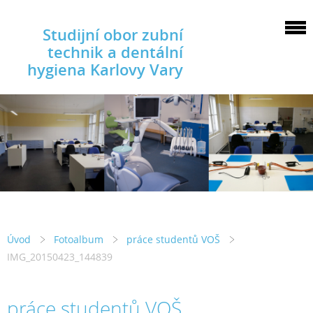
Studijní obor zubní
technik a dentální
hygiena Karlovy Vary
Úvod
Fotoalbum
práce studentů VOŠ
IMG_20150423_144839
práce studentů VOŠ