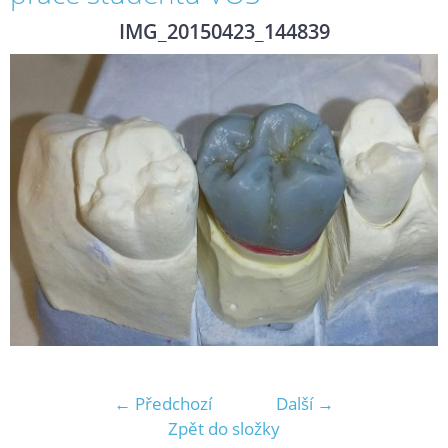
IMG_20150423_144839
← Předchozí
Další →
Zpět do složky