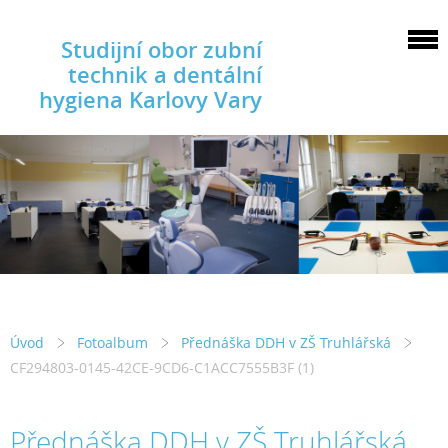
Studijní obor zubní
technik a dentální
hygiena Karlovy Vary
Úvod
Fotoalbum
Přednáška DDH v ZŠ Truhlářská
CF294803-0145-42CE-9CD6-C1ACC7555B3F (1)
Přednáška DDH v ZŠ Truhlářská