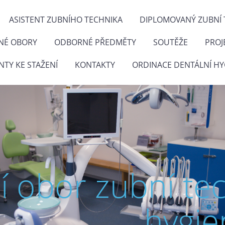
ASISTENT ZUBNÍHO TECHNIKA
DIPLOMOVANÝ ZUBNÍ 
NÉ OBORY
ODBORNÉ PŘEDMĚTY
SOUTĚŽE
PROJ
TY KE STAŽENÍ
KONTAKTY
ORDINACE DENTÁLNÍ HY
ní obor zubní te
hygie