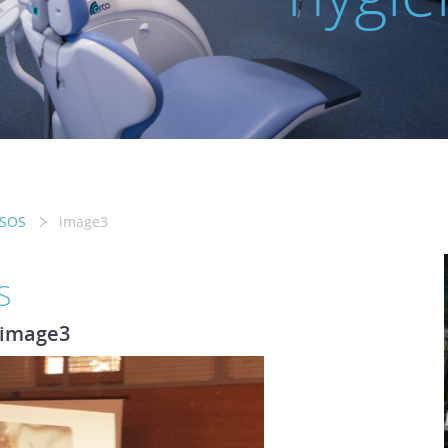
 SOS
image3
S
image3