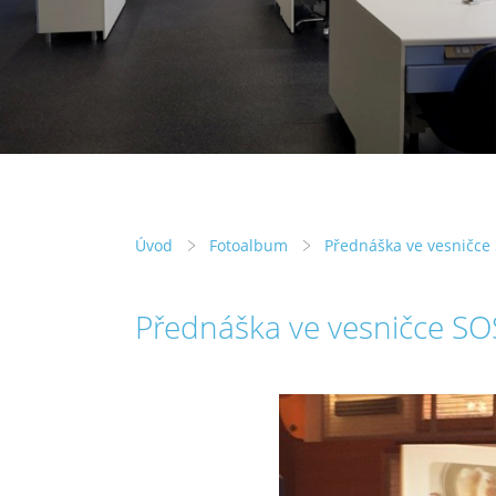
Úvod
Fotoalbum
Přednáška ve vesničce
Přednáška ve vesničce SO