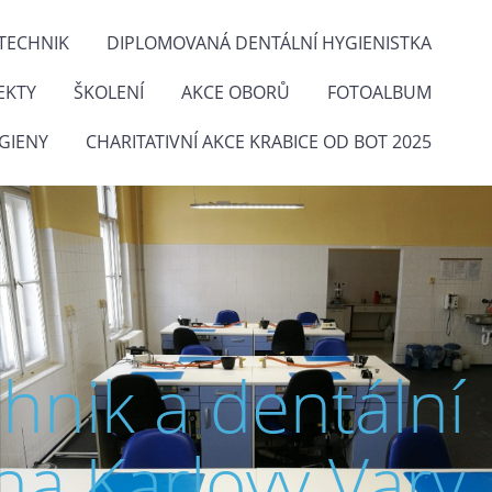
TECHNIK
DIPLOMOVANÁ DENTÁLNÍ HYGIENISTKA
EKTY
ŠKOLENÍ
AKCE OBORŮ
FOTOALBUM
GIENY
CHARITATIVNÍ AKCE KRABICE OD BOT 2025
chnik a dentální
na Karlovy Vary