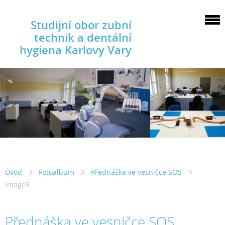
Studijní obor zubní
technik a dentální
hygiena Karlovy Vary
Úvod
Fotoalbum
Přednáška ve vesničce SOS
image5
Přednáška ve vesničce SOS