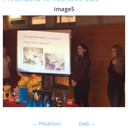
image5
← Předchozí
Další →