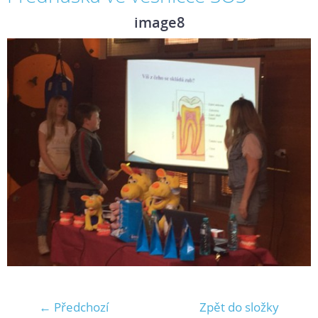
image8
← Předchozí
Zpět do složky