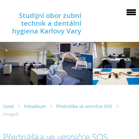
Studijní obor zubní
technik a dentální
hygiena Karlovy Vary
Úvod
Fotoalbum
Přednáška ve vesničce SOS
image8
Přednáška ve vesničce SOS