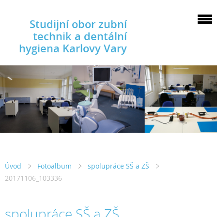
Studijní obor zubní
technik a dentální
hygiena Karlovy Vary
Úvod
Fotoalbum
spolupráce SŠ a ZŠ
20171106_103336
spolupráce SŠ a ZŠ