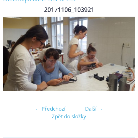
20171106_103921
← Předchozí
Další →
Zpět do složky