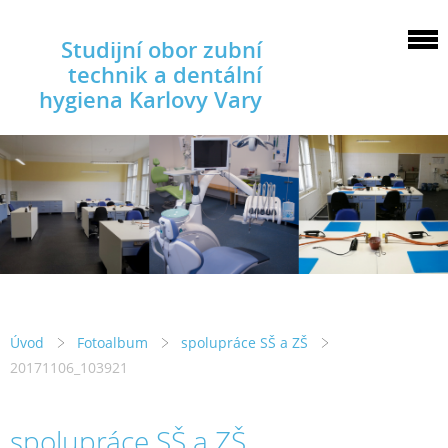
Studijní obor zubní
technik a dentální
hygiena Karlovy Vary
Úvod
Fotoalbum
spolupráce SŠ a ZŠ
20171106_103921
spolupráce SŠ a ZŠ