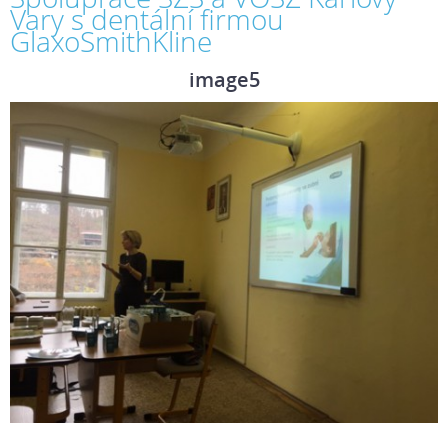
Vary s dentální firmou
GlaxoSmithKline
image5