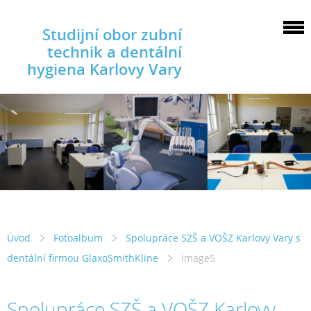
Studijní obor zubní
technik a dentální
hygiena Karlovy Vary
Úvod
Fotoalbum
Spolupráce SZŠ a VOŠZ Karlovy Vary s
dentální firmou GlaxoSmithKline
image5
Spolupráce SZŠ a VOŠZ Karlovy