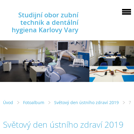
Studijní obor zubní
technik a dentální
hygiena Karlovy Vary
Úvod
Fotoalbum
Světový den ústního zdraví 2019
7
Světový den ústního zdraví 2019