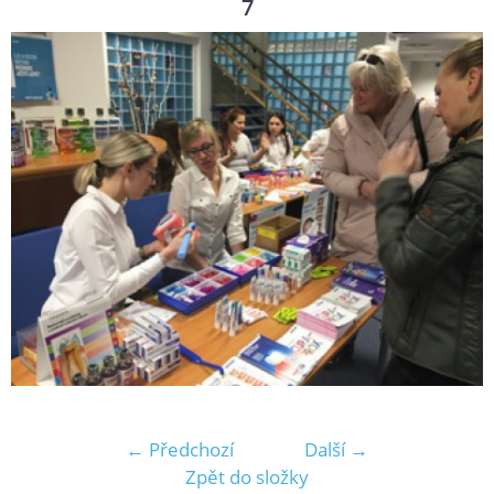
7
← Předchozí
Další →
Zpět do složky