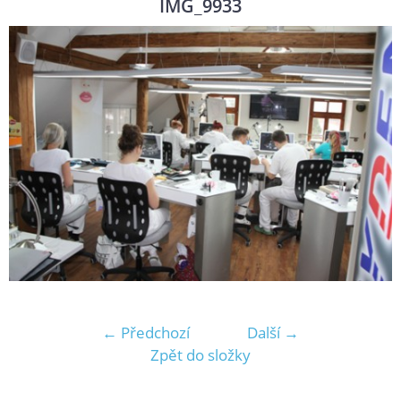
IMG_9933
← Předchozí
Další →
Zpět do složky