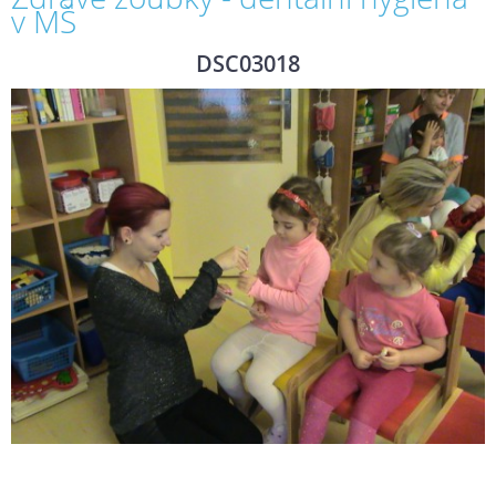
v MŠ
DSC03018