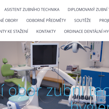
ASISTENT ZUBNÍHO TECHNIKA
DIPLOMOVANÝ ZUBNÍ 
NÉ OBORY
ODBORNÉ PŘEDMĚTY
SOUTĚŽE
PROJ
TY KE STAŽENÍ
KONTAKTY
ORDINACE DENTÁLNÍ HY
ní obor zubní te
hygie