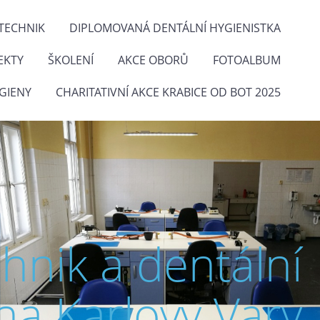
TECHNIK
DIPLOMOVANÁ DENTÁLNÍ HYGIENISTKA
EKTY
ŠKOLENÍ
AKCE OBORŮ
FOTOALBUM
GIENY
CHARITATIVNÍ AKCE KRABICE OD BOT 2025
chnik a dentální
na Karlovy Vary