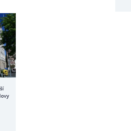
ší
lovy