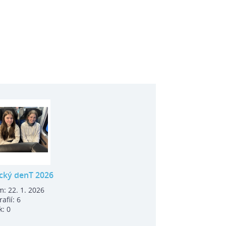
cký denT 2026
m:
22. 1. 2026
rafií:
6
k:
0