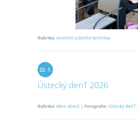
Rubrika:
Asistent zubního technika
22. 1.
Ústecký denT 2026
2026
Rubrika:
Akce oborů
|
Fotografie:
Ústecký denT 