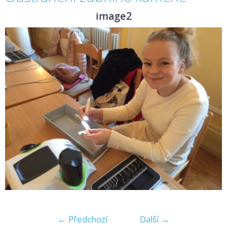
image2
← Předchozí
Další →