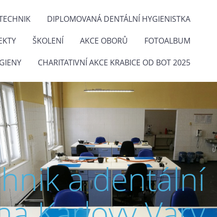
TECHNIK
DIPLOMOVANÁ DENTÁLNÍ HYGIENISTKA
EKTY
ŠKOLENÍ
AKCE OBORŮ
FOTOALBUM
GIENY
CHARITATIVNÍ AKCE KRABICE OD BOT 2025
chnik a dentální
na Karlovy Vary