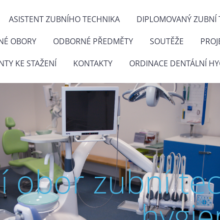
ASISTENT ZUBNÍHO TECHNIKA
DIPLOMOVANÝ ZUBNÍ 
NÉ OBORY
ODBORNÉ PŘEDMĚTY
SOUTĚŽE
PROJ
TY KE STAŽENÍ
KONTAKTY
ORDINACE DENTÁLNÍ HY
ní obor zubní te
hygie