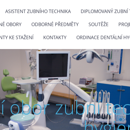
ASISTENT ZUBNÍHO TECHNIKA
DIPLOMOVANÝ ZUBNÍ 
NÉ OBORY
ODBORNÉ PŘEDMĚTY
SOUTĚŽE
PROJ
TY KE STAŽENÍ
KONTAKTY
ORDINACE DENTÁLNÍ HY
ní obor zubní te
hygie