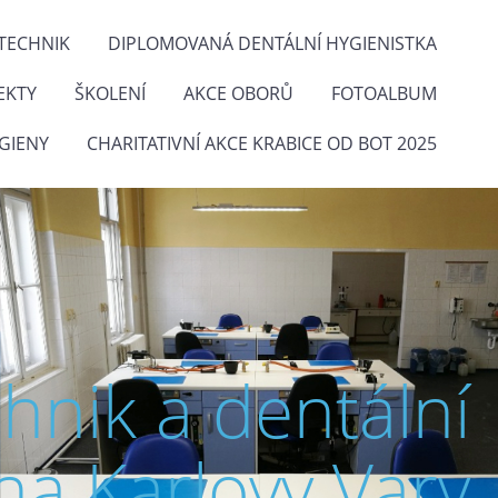
TECHNIK
DIPLOMOVANÁ DENTÁLNÍ HYGIENISTKA
EKTY
ŠKOLENÍ
AKCE OBORŮ
FOTOALBUM
GIENY
CHARITATIVNÍ AKCE KRABICE OD BOT 2025
chnik a dentální
na Karlovy Vary