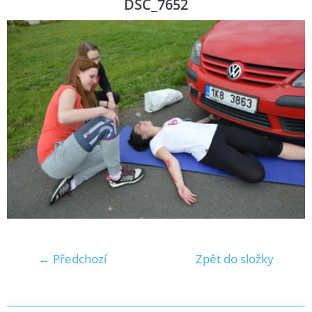
DSC_7652
← Předchozí
Zpět do složky