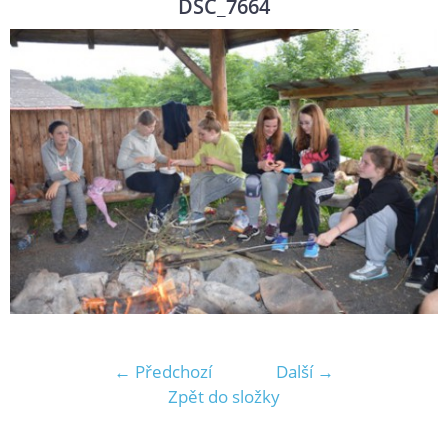
DSC_7664
← Předchozí
Další →
Zpět do složky