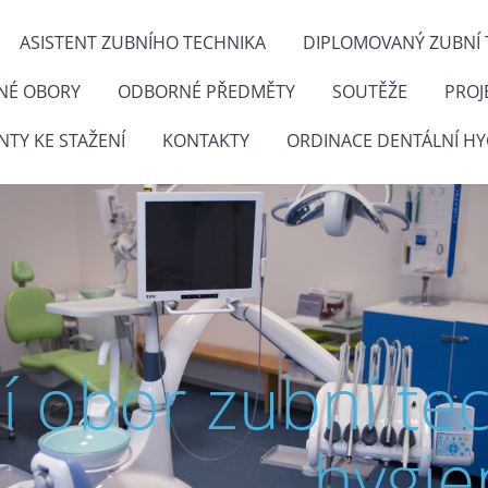
ASISTENT ZUBNÍHO TECHNIKA
DIPLOMOVANÝ ZUBNÍ 
NÉ OBORY
ODBORNÉ PŘEDMĚTY
SOUTĚŽE
PROJ
TY KE STAŽENÍ
KONTAKTY
ORDINACE DENTÁLNÍ HY
ní obor zubní te
hygie