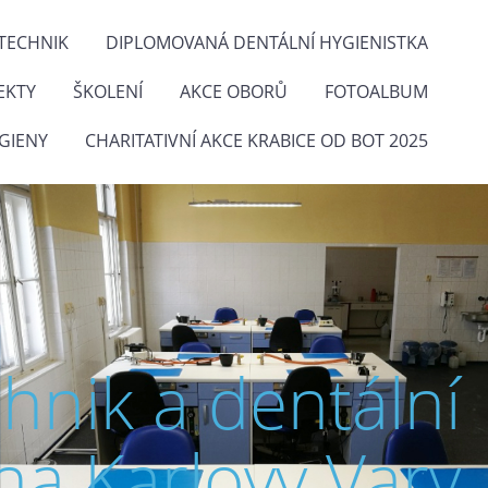
TECHNIK
DIPLOMOVANÁ DENTÁLNÍ HYGIENISTKA
EKTY
ŠKOLENÍ
AKCE OBORŮ
FOTOALBUM
GIENY
CHARITATIVNÍ AKCE KRABICE OD BOT 2025
chnik a dentální
na Karlovy Vary