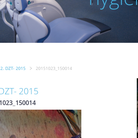
2. DZT- 2015
20151023_150014
 DZT- 2015
1023_150014