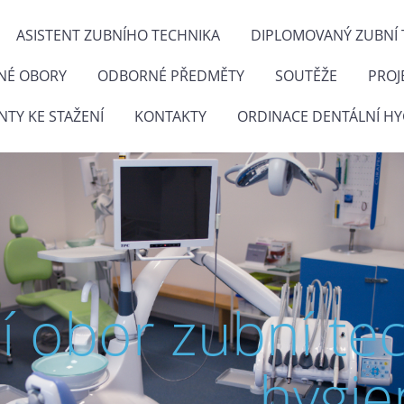
ASISTENT ZUBNÍHO TECHNIKA
DIPLOMOVANÝ ZUBNÍ 
NÉ OBORY
ODBORNÉ PŘEDMĚTY
SOUTĚŽE
PROJ
TY KE STAŽENÍ
KONTAKTY
ORDINACE DENTÁLNÍ HY
ní obor zubní te
hygie