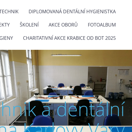
TECHNIK
DIPLOMOVANÁ DENTÁLNÍ HYGIENISTKA
EKTY
ŠKOLENÍ
AKCE OBORŮ
FOTOALBUM
GIENY
CHARITATIVNÍ AKCE KRABICE OD BOT 2025
chnik a dentální
na Karlovy Vary