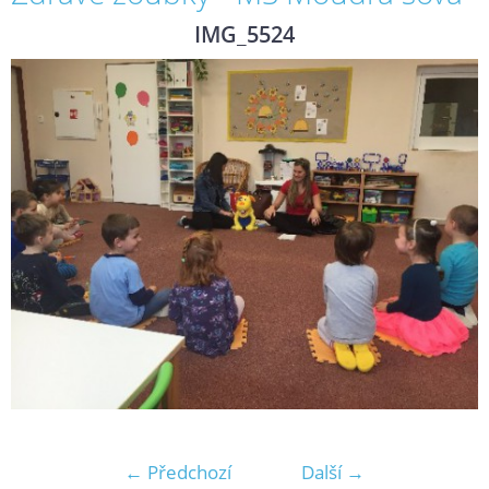
IMG_5524
← Předchozí
Další →