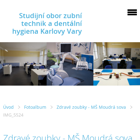
Studijní obor zubní
technik a dentální
hygiena Karlovy Vary
Úvod
Fotoalbum
Zdravé zoubky - MŠ Moudrá sova
IMG_5524
Zdravé zoubky - MŠ Moudrá sova