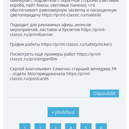
баннеров с подсветкой с обратной стороны (световые
короба, лайт-боксы, световые панели), что
обеспечивает равномерную засветку и насыщенную
цветопередачу https://print-classic.ru/nakleiki
Подходит для рекламных афиш, анонсов
мероприятий, листовок и буклетов https://print-
classic.ru/printbanner
График работы https://print-classic.ru/safetystickers
Посмотреть ещё примеры работ https://print-
classic.ru/printingonfilm
Сергей Анатольевич Семочко, старший менеджер PR
- отдела Мосгорводоканала https://print-
classic.ru/postcards
Odpovědět
« předchozí
1
2
3
4
5
6