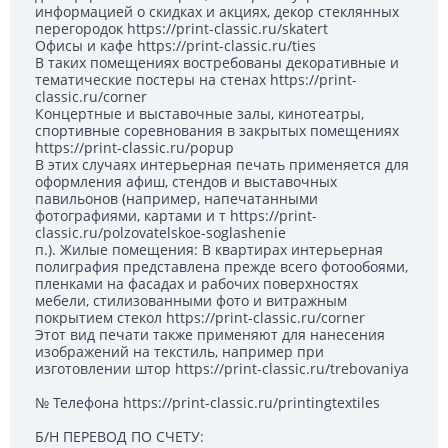
информацией о скидках и акциях, декор стеклянных
перегородок https://print-classic.ru/skatert
Офисы и кафе https://print-classic.ru/ties
В таких помещениях востребованы декоративные и
тематические постеры на стенах https://print-
classic.ru/corner
Концертные и выставочные залы, кинотеатры,
спортивные соревнования в закрытых помещениях
https://print-classic.ru/popup
В этих случаях интерьерная печать применяется для
оформления афиш, стендов и выставочных
павильонов (например, напечатанными
фотографиями, картами и т https://print-
classic.ru/polzovatelskoe-soglashenie
п.). Жилые помещения: В квартирах интерьерная
полиграфия представлена прежде всего фотообоями,
пленками на фасадах и рабочих поверхностях
мебели, стилизованными фото и витражным
покрытием стекол https://print-classic.ru/corner
Этот вид печати также применяют для нанесения
изображений на текстиль, например при
изготовлении штор https://print-classic.ru/trebovaniya
№ Телефона https://print-classic.ru/printingtextiles
Б/Н ПЕРЕВОД ПО СЧЕТУ: