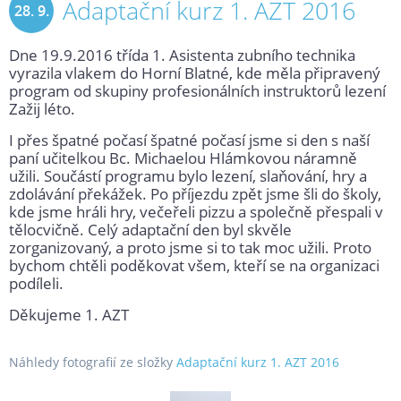
Adaptační kurz 1. AZT 2016
28. 9.
Dne 19.9.2016 třída 1. Asistenta zubního technika
2016
vyrazila vlakem do Horní Blatné, kde měla připravený
program od skupiny profesionálních instruktorů lezení
Zažij léto.
I přes špatné počasí špatné počasí jsme si den s naší
paní učitelkou Bc. Michaelou Hlámkovou náramně
užili. Součástí programu bylo lezení, slaňování, hry a
zdolávání překážek. Po příjezdu zpět jsme šli do školy,
kde jsme hráli hry, večeřeli pizzu a společně přespali v
tělocvičně. Celý adaptační den byl skvěle
zorganizovaný, a proto jsme si to tak moc užili. Proto
bychom chtěli poděkovat všem, kteří se na organizaci
podíleli.
Děkujeme 1. AZT
Náhledy fotografií ze složky
Adaptační kurz 1. AZT 2016