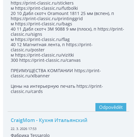
https://print-classic.ru/stickers
м https://print-classic.ru/futbolki
20 10 Дабл скотч Oramount 1811 25 мм (вспен), п
https://print-classic.ru/printinggrid
м https://print-classic.ru/bags
40 11 Дабл скотч 3М 9088 9 мм (плоск), п https://print-
classic.ru/signs
м https://print-classic.ru/flag
40 12 Магнитная лента, п https://print-
classic.ru/poster
м https://print-classic.ru/vizitki
300 https://print-classic.ru/canvas
ПРЕИМУЩЕСТВА КОМПАНИИ https://print-
classic.ru/xlbanner
Цены на интерьерную печать https://print-
classic.ru/cards
Odpovědět
CraigMom
- Кухня Итальянский
22. 3. 2026 17:53
Фабрика Tessarolo