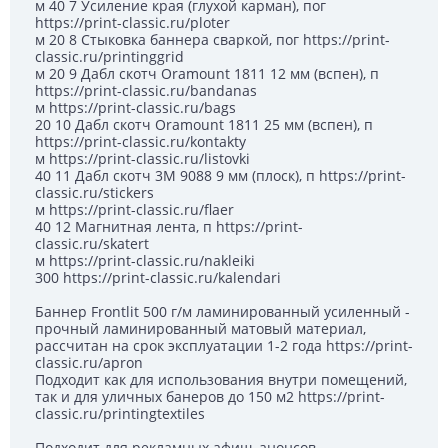
м 40 7 Усиление края (глухой карман), пог
https://print-classic.ru/ploter
м 20 8 Стыковка баннера сваркой, пог https://print-
classic.ru/printinggrid
м 20 9 Дабл скотч Oramount 1811 12 мм (вспен), п
https://print-classic.ru/bandanas
м https://print-classic.ru/bags
20 10 Дабл скотч Oramount 1811 25 мм (вспен), п
https://print-classic.ru/kontakty
м https://print-classic.ru/listovki
40 11 Дабл скотч 3М 9088 9 мм (плоск), п https://print-
classic.ru/stickers
м https://print-classic.ru/flaer
40 12 Магнитная лента, п https://print-
classic.ru/skatert
м https://print-classic.ru/nakleiki
300 https://print-classic.ru/kalendari
Баннер Frontlit 500 г/м ламинированный усиленный -
прочный ламинированный матовый материал,
рассчитан на срок эксплуатации 1-2 года https://print-
classic.ru/apron
Подходит как для использования внутри помещений,
так и для уличных банеров до 150 м2 https://print-
classic.ru/printingtextiles
Подходит для рекламных афиш, анонсов