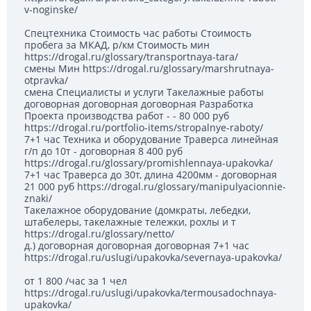
v-noginske/
Спецтехника Стоимость час работы Стоимость
пробега за МКАД, р/км Стоимость мин
https://drogal.ru/glossary/transportnaya-tara/
смены Мин https://drogal.ru/glossary/marshrutnaya-
otpravka/
смена Специалисты и услуги Такелажные работы
договорная договорная договорная Разработка
Проекта производства работ - - 80 000 руб
https://drogal.ru/portfolio-items/stropalnye-raboty/
7+1 час Техника и оборудование Траверса линейная
г/п до 10т - договорная 8 400 руб
https://drogal.ru/glossary/promishlennaya-upakovka/
7+1 час Траверса до 30т, длина 4200мм - договорная
21 000 руб https://drogal.ru/glossary/manipulyacionnie-
znaki/
Такелажное оборудование (домкраты, лебедки,
штабелеры, такелажные тележки, рохлы и т
https://drogal.ru/glossary/netto/
д.) договорная договорная договорная 7+1 час
https://drogal.ru/uslugi/upakovka/severnaya-upakovka/
от 1 800 /час за 1 чел
https://drogal.ru/uslugi/upakovka/termousadochnaya-
upakovka/