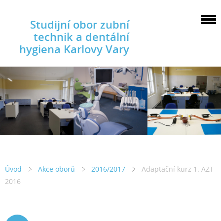
Studijní obor zubní
technik a dentální
hygiena Karlovy Vary
Úvod
Akce oborů
2016/2017
Adaptační kurz 1. AZT
2016