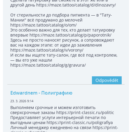
другой день https://maze.tattoo/catalog/d/dinozavry/
От стерильности до подбора пигмента — в "Тату-
Мании" всё продумано до мелочей
https://maze.tattoo/catalog/o/om/
Это особенно важно для тех, кто делает татуировку
впервые https://maze.tattoo/catalog/p/paporotnik/
Здесь не просто наносят рисунок, а сопровождают
вас на каждом этапе: от идеи до заживления
https://maze.tattoo/catalog/v/vorony/
И если вы ищете тату-салон, где всё под контролем,
— вы его уже нашли
https://maze.tattoo/catalog/g/gravura/
Odpovědět
Edwardnem
- Полиграфию
23. 3. 2026 9:14
Выполняем срочные и можем изготовить
сверхсрочные заказы https://print-classic.ru/politic
Предоставляет услуги интерьерной печати по
выгодным ценам https://print-classic.ru/poligrafiya
Личный менеджер ежедневно на связи https://print-