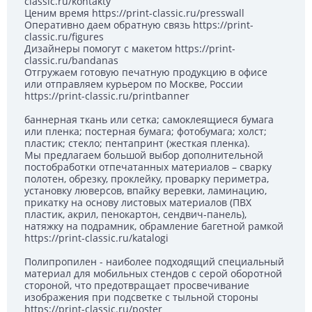
classic.ru/kontakty
Ценим время https://print-classic.ru/presswall
Оперативно даем обратную связь https://print-
classic.ru/figures
Дизайнеры помогут с макетом https://print-
classic.ru/bandanas
Отгружаем готовую печатную продукцию в офисе
или отправляем курьером по Москве, России
https://print-classic.ru/printbanner
баннерная ткань или сетка; самоклеящиеся бумага
или пленка; постерная бумага; фотобумага; холст;
пластик; стекло; пентапринт (жесткая пленка).
Мы предлагаем большой выбор дополнительной
постобработки отпечатанных материалов – сварку
полотен, обрезку, проклейку, проварку периметра,
установку люверсов, впайку веревки, ламинацию,
прикатку на основу листовых материалов (ПВХ
пластик, акрил, пенокартон, сендвич-панель),
натяжку на подрамник, обрамление багетной рамкой
https://print-classic.ru/katalogi
Полипропилен - наиболее подходящий специальный
материал для мобильных стендов с серой оборотной
стороной, что предотвращает просвечивание
изображения при подсветке с тыльной стороны
https://print-classic.ru/poster