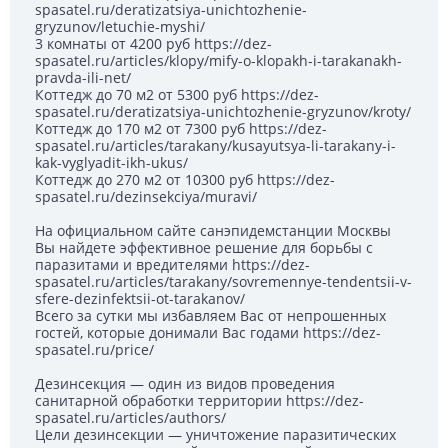
spasatel.ru/deratizatsiya-unichtozhenie-
gryzunov/letuchie-myshi/
3 комнаты от 4200 руб https://dez-
spasatel.ru/articles/klopy/mify-o-klopakh-i-tarakanakh-
pravda-ili-net/
Коттедж до 70 м2 от 5300 руб https://dez-
spasatel.ru/deratizatsiya-unichtozhenie-gryzunov/kroty/
Коттедж до 170 м2 от 7300 руб https://dez-
spasatel.ru/articles/tarakany/kusayutsya-li-tarakany-i-
kak-vyglyadit-ikh-ukus/
Коттедж до 270 м2 от 10300 руб https://dez-
spasatel.ru/dezinsekciya/muravi/
На официальном сайте санэпидемстанции Москвы
Вы найдете эффективное решение для борьбы с
паразитами и вредителями https://dez-
spasatel.ru/articles/tarakany/sovremennye-tendentsii-v-
sfere-dezinfektsii-ot-tarakanov/
Всего за сутки мы избавляем Вас от непрошенных
гостей, которые донимали Вас годами https://dez-
spasatel.ru/price/
Дезинсекция — один из видов проведения
санитарной обработки территории https://dez-
spasatel.ru/articles/authors/
Цели дезинсекции — уничтожение паразитических