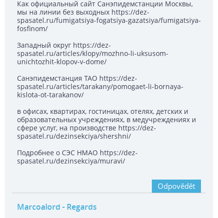
Как официальный сайт Санэпидемстанции Москвы,
мы на линии без выходных https://dez-
spasatel.ru/fumigatsiya-fogatsiya-gazatsiya/fumigatsiya-
fosfinom/
Западный округ https://dez-
spasatel.ru/articles/klopy/mozhno-li-uksusom-
unichtozhit-klopov-v-dome/
Санэпидемстанция ТАО https://dez-
spasatel.ru/articles/tarakany/pomogaet-li-bornaya-
kislota-ot-tarakanov/
в офисах, квартирах, гостиницах, отелях, детских и
образовательных учреждениях, в медучреждениях и
сфере услуг, на производстве https://dez-
spasatel.ru/dezinsekciya/shershni/
Подробнее о СЭС НМАО https://dez-
spasatel.ru/dezinsekciya/muravi/
Odpovědět
Marcoalord
- Regards