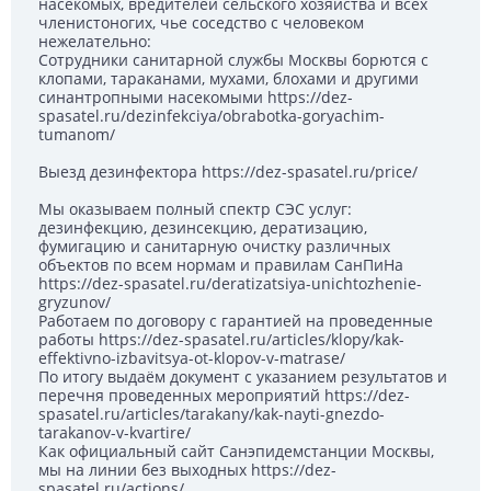
насекомых, вредителей сельского хозяйства и всех
членистоногих, чье соседство с человеком
нежелательно:
Сотрудники санитарной службы Москвы борются с
клопами, тараканами, мухами, блохами и другими
синантропными насекомыми https://dez-
spasatel.ru/dezinfekciya/obrabotka-goryachim-
tumanom/
Выезд дезинфектора https://dez-spasatel.ru/price/
Мы оказываем полный спектр СЭС услуг:
дезинфекцию, дезинсекцию, дератизацию,
фумигацию и санитарную очистку различных
объектов по всем нормам и правилам СанПиНа
https://dez-spasatel.ru/deratizatsiya-unichtozhenie-
gryzunov/
Работаем по договору с гарантией на проведенные
работы https://dez-spasatel.ru/articles/klopy/kak-
effektivno-izbavitsya-ot-klopov-v-matrase/
По итогу выдаём документ с указанием результатов и
перечня проведенных мероприятий https://dez-
spasatel.ru/articles/tarakany/kak-nayti-gnezdo-
tarakanov-v-kvartire/
Как официальный сайт Санэпидемстанции Москвы,
мы на линии без выходных https://dez-
spasatel.ru/actions/