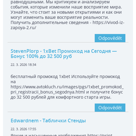
равнодушными. Мы критикуем и анализируем
события, которые изменили наше восприятие мира.
Узнайте, что стоит за новыми открытиями и как они
могут изменить ваше восприятие реальности.
Получить дополнительные сведения - https://vivod-iz-
zapoya-2.ru/
Odpovědět
StevenPlorp
- 1xBet Промокод на Сегодня —
Бонус 100% до 32 500 руб
22. 3. 2026 18:34
бесплатный промокод 1xbet Используйте промокод
на
https://www.avtokluch.ru/images/pgs/1xbet_promokod_
pri_registracii_bonus_segodnya.html и получите бонус
до 32 500 рублей для комфортного старта игры.
Odpovědět
Edwardnem
- Таблички Стенды
22. 3. 2026 17:55
Яркие и насыщенные изображения https://print-