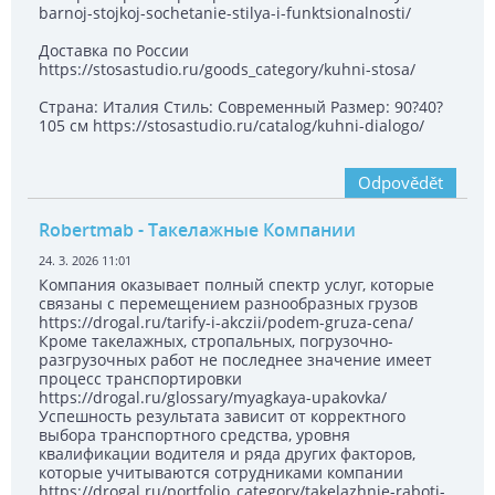
barnoj-stojkoj-sochetanie-stilya-i-funktsionalnosti/
Доставка по России
https://stosastudio.ru/goods_category/kuhni-stosa/
Страна: Италия Стиль: Современный Размер: 90?40?
105 см https://stosastudio.ru/catalog/kuhni-dialogo/
Odpovědět
Robertmab
- Такелажные Компании
24. 3. 2026 11:01
Компания оказывает полный спектр услуг, которые
связаны с перемещением разнообразных грузов
https://drogal.ru/tarify-i-akczii/podem-gruza-cena/
Кроме такелажных, стропальных, погрузочно-
разгрузочных работ не последнее значение имеет
процесс транспортировки
https://drogal.ru/glossary/myagkaya-upakovka/
Успешность результата зависит от корректного
выбора транспортного средства, уровня
квалификации водителя и ряда других факторов,
которые учитываются сотрудниками компании
https://drogal.ru/portfolio_category/takelazhnie-raboti-