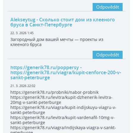
Odpovědět
Alekseytug
- Сколько стоит дом из клееного
бруса в Санкт-Петербурге
22. 3. 2026 1:45
Загородный дом вашей мечты — проекты из
клееного бруса
Odpovědět
https://generik78.ru/poppersy
-
https://generik78.ru/viagra/kupit-cenforce-200-v-
sankt-peterburge
21. 3. 2026 22:02
https://generik78.ru/probniki/nabor-probnik
https://generik78.ru/levitra/kupit-dzhenerik-levitra-
20mg-v-sankt-peterburge
https://generik78.ru/viagra/kupit-indijskuyu-viagru-v-
sankt-peterburge
https://generik78.ru/levitra/kupit-vardenafil-10mg-v-
sankt-peterburge
https://generik78.ru/viagra/indijskaya-viagra-v-sankt-
peterburge