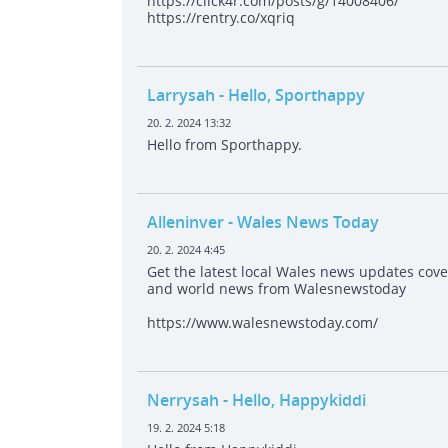
https://click4r.com/posts/g/14008406/
https://rentry.co/xqriq
Larrysah
- Hello, Sporthappy
20. 2. 2024 13:32
Hello from Sporthappy.
Alleninver
- Wales News Today
20. 2. 2024 4:45
Get the latest local Wales news updates cov
and world news from Walesnewstoday
https://www.walesnewstoday.com/
Nerrysah
- Hello, Happykiddi
19. 2. 2024 5:18