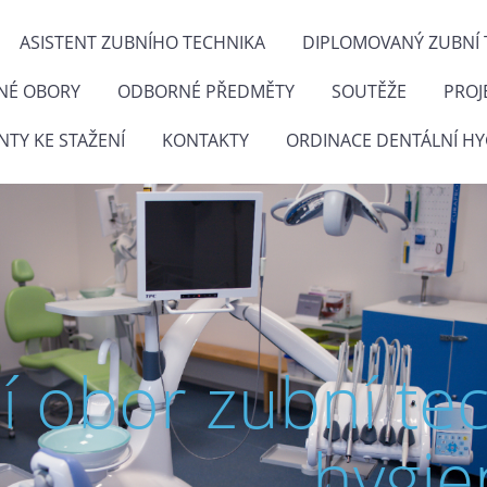
ASISTENT ZUBNÍHO TECHNIKA
DIPLOMOVANÝ ZUBNÍ 
NÉ OBORY
ODBORNÉ PŘEDMĚTY
SOUTĚŽE
PROJ
TY KE STAŽENÍ
KONTAKTY
ORDINACE DENTÁLNÍ HY
ní obor zubní te
hygie