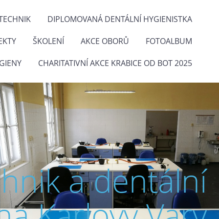
TECHNIK
DIPLOMOVANÁ DENTÁLNÍ HYGIENISTKA
EKTY
ŠKOLENÍ
AKCE OBORŮ
FOTOALBUM
GIENY
CHARITATIVNÍ AKCE KRABICE OD BOT 2025
chnik a dentální
na Karlovy Vary