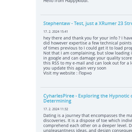
Hello from Happykiddi.
Stephentaw
- Test, just a XRumer 23 Stro
17. 2. 2024 15:41
hey there and thank you for your info ? I hav
did however expertise a few technical points u
of times previous to I could get it to load p
Not that I am complaining, but slow loading
in google and can damage your quality score
this RSS to my e-mail and can look out for a 
you update this again very soon
Visit my website : Порно
CyharlesPiree
- Exploring the Hypnotic
Determining
17. 2. 2024 11:32
Dating is a journey that encompasses the mag
discoveries. It is a dispose of toe which indiv
comprehend each other on a deeper level. Da
unpleasantness ideas, and design consequen