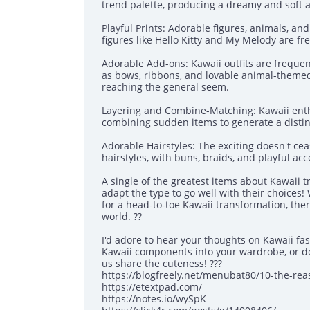
trend palette, producing a dreamy and soft a
Playful Prints: Adorable figures, animals, a
figures like Hello Kitty and My Melody are fr
Adorable Add-ons: Kawaii outfits are frequ
as bows, ribbons, and lovable animal-themed 
reaching the general seem.
Layering and Combine-Matching: Kawaii enth
combining sudden items to generate a distin
Adorable Hairstyles: The exciting doesn't cea
hairstyles, with buns, braids, and playful a
A single of the greatest items about Kawaii t
adapt the type to go well with their choices!
for a head-to-toe Kawaii transformation, ther
world. ??
I'd adore to hear your thoughts on Kawaii f
Kawaii components into your wardrobe, or do
us share the cuteness! ???
https://blogfreely.net/menubat80/10-the-re
https://etextpad.com/
https://notes.io/wySpK