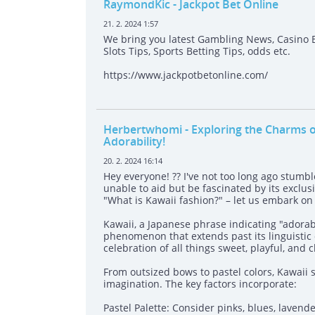
RaymondKic
- Jackpot Bet Online
21. 2. 2024 1:57
We bring you latest Gambling News, Casino 
Slots Tips, Sports Betting Tips, odds etc.
https://www.jackpotbetonline.com/
Herbertwhomi
- Exploring the Charms of
Adorability!
20. 2. 2024 16:14
Hey everyone! ?? I've not too long ago stumb
unable to aid but be fascinated by its exclus
"What is Kawaii fashion?" – let us embark on 
Kawaii, a Japanese phrase indicating "adorabl
phenomenon that extends past its linguistic or
celebration of all things sweet, playful, and 
From outsized bows to pastel colors, Kawaii 
imagination. The key factors incorporate:
Pastel Palette: Consider pinks, blues, laven