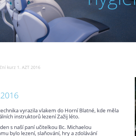
ní kurz 1. AZT 2016
 2016
technika vyrazila vlakem do Horní Blatné, kde měla
ích instruktorů lezení Zažij léto.
 den s naší paní učitelkou Bc. Michaelou
u bylo lezení, slaňování, hry a zdolávání