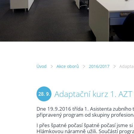
Úvod
Akce oborů
2016/2017
Adaptač
Adaptační kurz 1. AZT
28. 9.
Dne 19.9.2016 třída 1. Asistenta zubního 
2016
připravený program od skupiny profesionáln
I přes špatné počasí špatné počasí jsme si
Hlámkovou náramně užili. Součástí program