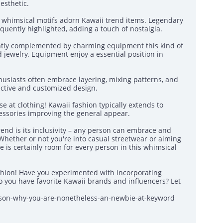
esthetic.
nd whimsical motifs adorn Kawaii trend items. Legendary
equently highlighted, adding a touch of nostalgia.
ently complemented by charming equipment this kind of
jewelry. Equipment enjoy a essential position in
usiasts often embrace layering, mixing patterns, and
ctive and customized design.
se at clothing! Kawaii fashion typically extends to
ccessories improving the general appear.
rend is its inclusivity – any person can embrace and
 Whether or not you're into casual streetwear or aiming
e is certainly room for every person in this whimsical
ashion! Have you experimented with incorporating
 you have favorite Kawaii brands and influencers? Let
ason-why-you-are-nonetheless-an-newbie-at-keyword