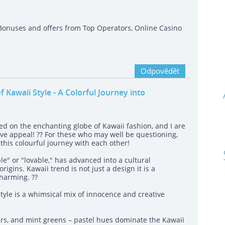
Bonuses and offers from Top Operators, Online Casino
Odpovědět
 Kawaii Style - A Colorful Journey into
led on the enchanting globe of Kawaii fashion, and I are
ive appeal! ?? For these who may well be questioning,
this colourful journey with each other!
e" or "lovable," has advanced into a cultural
igins. Kawaii trend is not just a design it is a
charming. ??
style is a whimsical mix of innocence and creative
ders, and mint greens – pastel hues dominate the Kawaii