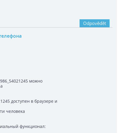
Odpovědět
телефона
82986_54021245 можно
на
21245 доступен в браузере и
йти человека
циальный функционал: