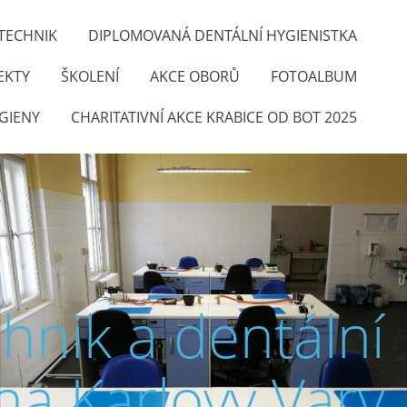
TECHNIK
DIPLOMOVANÁ DENTÁLNÍ HYGIENISTKA
EKTY
ŠKOLENÍ
AKCE OBORŮ
FOTOALBUM
GIENY
CHARITATIVNÍ AKCE KRABICE OD BOT 2025
chnik a dentální
na Karlovy Vary