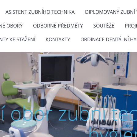
ASISTENT ZUBNÍHO TECHNIKA
DIPLOMOVANÝ ZUBNÍ 
NÉ OBORY
ODBORNÉ PŘEDMĚTY
SOUTĚŽE
PROJ
TY KE STAŽENÍ
KONTAKTY
ORDINACE DENTÁLNÍ HY
ní obor zubní te
hygie