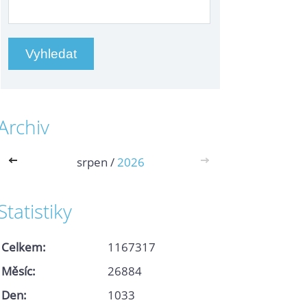
Archiv
<<
srpen /
2026
>>
Statistiky
Celkem:
1167317
Měsíc:
26884
Den:
1033