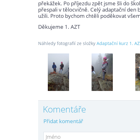
překážek. Po příjezdu zpět jsme šli do škol
přespali v tělocvičně. Celý adaptační den 
užili. Proto bychom chtěli poděkovat všem, 
Děkujeme 1. AZT
Náhledy fotografií ze složky
Adaptační kurz 1. A
Komentáře
Přidat komentář