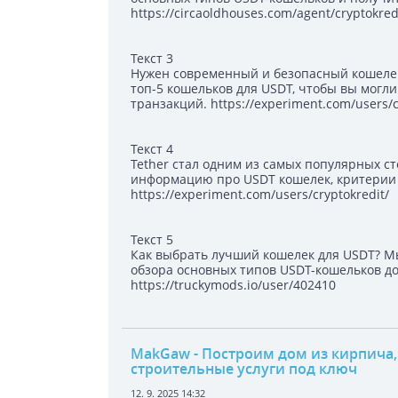
https://circaoldhouses.com/agent/cryptokred
Текст 3
Нужен современный и безопасный кошелек 
топ-5 кошельков для USDT, чтобы вы могл
транзакций. https://experiment.com/users/c
Текст 4
Tether стал одним из самых популярных с
информацию про USDT кошелек, критерии
https://experiment.com/users/cryptokredit/
Текст 5
Как выбрать лучший кошелек для USDT? Мы
обзора основных типов USDT-кошельков до
https://truckymods.io/user/402410
MakGaw
- Построим дом из кирпича, 
строительные услуги под ключ
12. 9. 2025 14:32