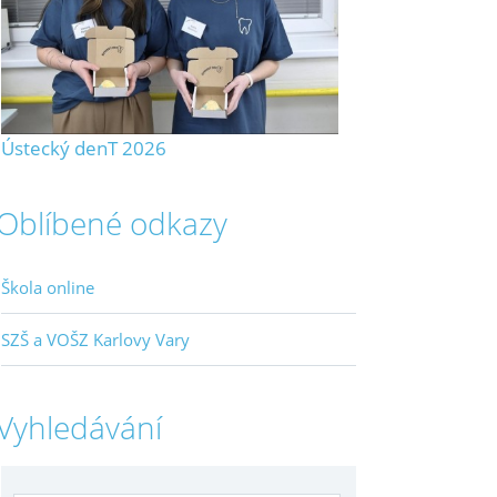
Ústecký denT 2026
Oblíbené odkazy
Škola online
SZŠ a VOŠZ Karlovy Vary
Vyhledávání