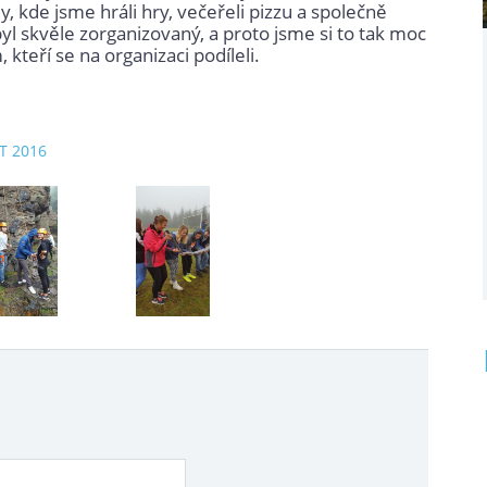
y, kde jsme hráli hry, večeřeli pizzu a společně
byl skvěle zorganizovaný, a proto jsme si to tak moc
kteří se na organizaci podíleli.
ZT 2016