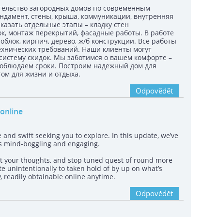
тельство загородных домов по современным
ундамент, стены, крыша, коммуникации, внутренняя
казать отдельные этапы – кладку стен
док, монтаж перекрытий, фасадные работы. В работе
блок, кирпич, дерево, ж/б конструкции. Все работы
ехнических требований. Наши клиенты могут
систему скидок. Мы заботимся о вашем комфорте –
соблюдаем сроки. Построим надежный дом для
ом для жизни и отдыха.
Odpovědět
online
 and swift seeking you to explore. In this update, we’ve
s mind-boggling and engaging.
rest your thoughts, and stop tuned quest of round more
 unintentionally to taken hold of by up on what’s
y, readily obtainable online anytime.
Odpovědět