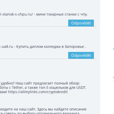
i-stanok-s-chpu.ru/ - мини токарные станки с чпу.
Odpovědět
ua8.ru - Купить диплом колледжа в Запорожье .
Odpovědět
 удобно? Наш сайт предлагает полный обзор:
оты с Tether, а также топ-5 кошельков для USDT.
м! https://allmylinks.com/cryptokredit
ходите на наш сайт. Здесь вы найдете описание
е советы по выбору оптимального варианта.