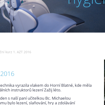
ní kurz 1. AZT 2016
 2016
technika vyrazila vlakem do Horní Blatné, kde měla
ích instruktorů lezení Zažij léto.
 den s naší paní učitelkou Bc. Michaelou
u bylo lezení, slaňování, hry a zdolávání