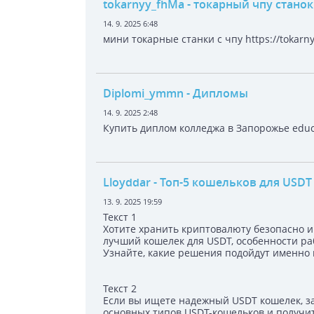
tokarnyy_fhMa
- токарный чпу станок
14. 9. 2025 6:48
мини токарные станки с чпу https://tokarny
Diplomi_ymmn
- Дипломы
14. 9. 2025 2:48
Купить диплом колледжа в Запорожье educ-
Lloyddar
- Топ-5 кошельков для USDT
13. 9. 2025 19:59
Текст 1
Хотите хранить криптовалюту безопасно и
лучший кошелек для USDT, особенности раб
Узнайте, какие решения подойдут именно ва
Текст 2
Если вы ищете надежный USDT кошелек, за
основных типов USDT-кошельков и получит