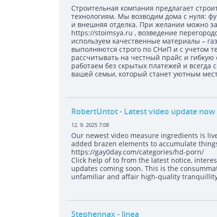
Строительная компания предлагает строи
технологиям. Мы возводим дома с нуля: ф
и внешняя отделка. При желании можно за
https://stoimsya.ru , возведение перегоро
используем качественные материалы – газо
выполняются строго по СНиП и с учетом т
рассчитывать на честный прайс и гибкую 
работаем без скрытых платежей и всегда 
вашей семьи, который станет уютным мест
RobertUntot
- Latest video update now 
12. 9. 2025 7:08
Our newest video measure ingredients is live
added brazen elements to accumulate thing
https://gay0day.com/categories/hd-porn/
Click help of to from the latest notice, inte
updates coming soon. This is the consummate
unfamiliar and affair high-quality tranquillit
Stephennax
- linea