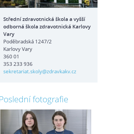
Střední zdravotnická škola a vyšší
odborná škola zdravotnická Karlovy
Vary
Poděbradská 1247/2
Karlovy Vary
360 01
353 233 936
sekretariat.skoly@zdravkakv.cz
Poslední fotografie