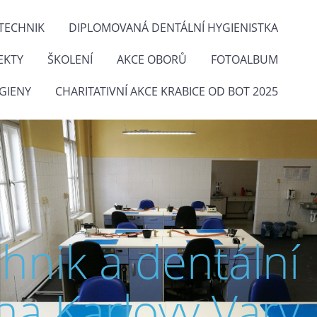
TECHNIK
DIPLOMOVANÁ DENTÁLNÍ HYGIENISTKA
EKTY
ŠKOLENÍ
AKCE OBORŮ
FOTOALBUM
GIENY
CHARITATIVNÍ AKCE KRABICE OD BOT 2025
chnik a dentální
na Karlovy Vary