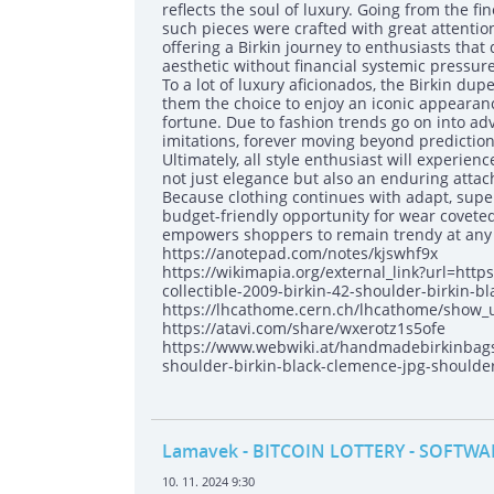
reflects the soul of luxury. Going from the fin
such pieces were crafted with great attentio
offering a Birkin journey to enthusiasts that
aesthetic without financial systemic pressure
To a lot of luxury aficionados, the Birkin dup
them the choice to enjoy an iconic appearanc
fortune. Due to fashion trends go on into adv
imitations, forever moving beyond prediction
Ultimately, all style enthusiast will experie
not just elegance but also an enduring atta
Because clothing continues with adapt, super
budget-friendly opportunity for wear coveted 
empowers shoppers to remain trendy at any
https://anotepad.com/notes/kjswhf9x
https://wikimapia.org/external_link?url=htt
collectible-2009-birkin-42-shoulder-birkin-
https://lhcathome.cern.ch/lhcathome/show
https://atavi.com/share/wxerotz1s5ofe
https://www.webwiki.at/handmadebirkinbags.
shoulder-birkin-black-clemence-jpg-should
Lamavek
- BITCOIN LOTTERY - SOFTWA
10. 11. 2024 9:30