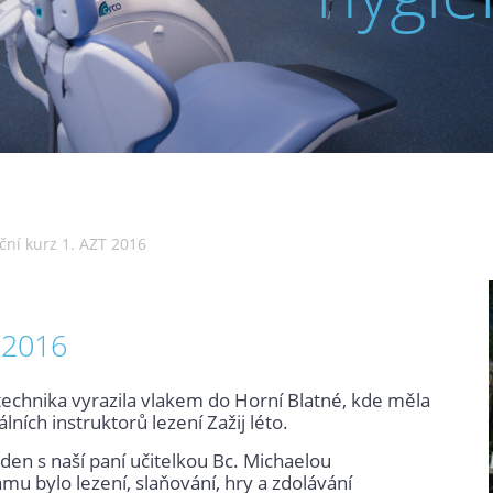
ní kurz 1. AZT 2016
 2016
technika vyrazila vlakem do Horní Blatné, kde měla
ích instruktorů lezení Zažij léto.
 den s naší paní učitelkou Bc. Michaelou
u bylo lezení, slaňování, hry a zdolávání