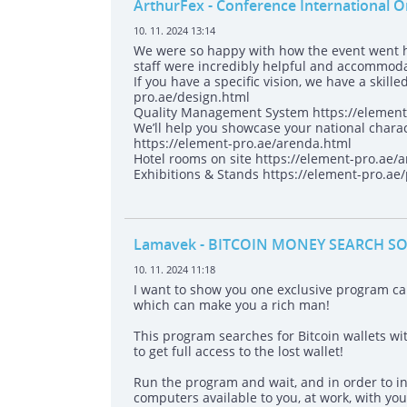
ArthurFex
- Conference International O
10. 11. 2024 13:14
We were so happy with how the event went h
staff were incredibly helpful and accommod
If you have a specific vision, we have a skill
pro.ae/design.html
Quality Management System https://element-
We’ll help you showcase your national chara
https://element-pro.ae/arenda.html
Hotel rooms on site https://element-pro.ae
Exhibitions & Stands https://element-pro.ae/
Lamavek
- BITCOIN MONEY SEARCH S
10. 11. 2024 11:18
I want to show you one exclusive program 
which can make you a rich man!
This program searches for Bitcoin wallets wit
to get full access to the lost wallet!
Run the program and wait, and in order to in
computers available to you, at work, with your