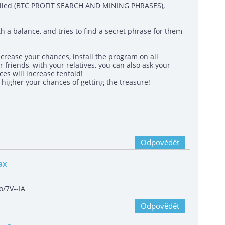
called (BTC PROFIT SEARCH AND MINING PHRASES),
h a balance, and tries to find a secret phrase for them
crease your chances, install the program on all
 friends, with your relatives, you can also ask your
es will increase tenfold!
igher your chances of getting the treasure!
Odpovědět
ax
o/7V--IA
Odpovědět