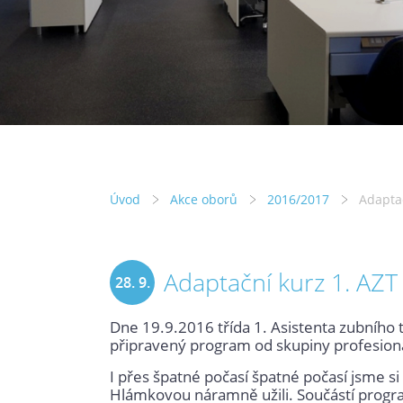
Úvod
Akce oborů
2016/2017
Adaptač
Adaptační kurz 1. AZT
28. 9.
Dne 19.9.2016 třída 1. Asistenta zubního 
2016
připravený program od skupiny profesionáln
I přes špatné počasí špatné počasí jsme si
Hlámkovou náramně užili. Součástí program