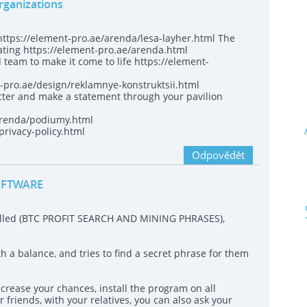
rganizations
ttps://element-pro.ae/arenda/lesa-layher.html The
ating https://element-pro.ae/arenda.html
ed team to make it come to life https://element-
pro.ae/design/reklamnye-konstruktsii.html
cter and make a statement through your pavilion
/arenda/podiumy.html
privacy-policy.html
Odpovědět
OFTWARE
called (BTC PROFIT SEARCH AND MINING PHRASES),
h a balance, and tries to find a secret phrase for them
crease your chances, install the program on all
 friends, with your relatives, you can also ask your