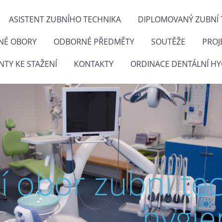
ASISTENT ZUBNÍHO TECHNIKA
DIPLOMOVANÝ ZUBNÍ 
NÉ OBORY
ODBORNÉ PŘEDMĚTY
SOUTĚŽE
PROJ
TY KE STAŽENÍ
KONTAKTY
ORDINACE DENTÁLNÍ HY
ní obor zubní te
hygie