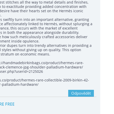
est stitches all the way to metal details and finishes,
n to exactitude providing added concentration with
 desire have their hearts set on the Hermès iconic
.
es swiftly turn into an important alternative, granting
e affectionately linked to Hermès, without splurging a
ance, this occurs with the market of excellent
s in both the appearance alongside durability.
nce how such meticulously crafted accessories deliver
chment inside opulence.
ior dupes turn into trendy alternatives in providing a
styles without giving up on quality. This option
 stratum on economic means.
ps://handmadebirkinbags.co/product/hermes-rare-
black-clemence-jpg-shoulder-palladium-hardware/
_user.php?userid=2125026
co/product/hermes-rare-collectible-2009-birkin-42-
er-palladium-hardware/
Odpovědět
RE FREE