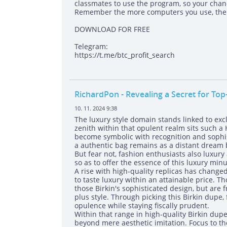
classmates to use the program, so your chanc
Remember the more computers you use, the h
DOWNLOAD FOR FREE
Telegram:
https://t.me/btc_profit_search
RichardPon
- Revealing a Secret for To
10. 11. 2024 9:38
The luxury style domain stands linked to exclu
zenith within that opulent realm sits such 
become symbolic with recognition and sophist
a authentic bag remains as a distant dream be
But fear not, fashion enthusiasts also luxur
so as to offer the essence of this luxury min
A rise with high-quality replicas has changed
to taste luxury within an attainable price. T
those Birkin's sophisticated design, but are
plus style. Through picking this Birkin dupe, 
opulence while staying fiscally prudent.
Within that range in high-quality Birkin dupe
beyond mere aesthetic imitation. Focus to th