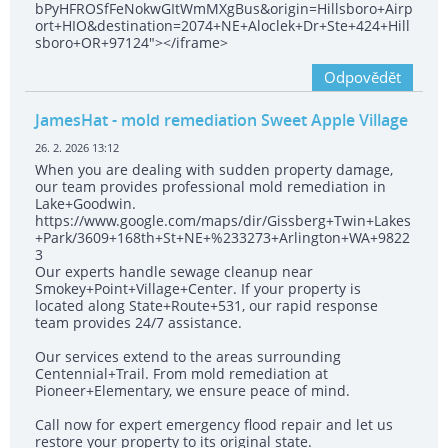
bPyHFROSfFeNokwGItWmMXgBus&origin=Hillsboro+Airp
ort+HIO&destination=2074+NE+Aloclek+Dr+Ste+424+Hill
sboro+OR+97124"></iframe>
Odpovědět
JamesHat
- mold remediation Sweet Apple Village
26. 2. 2026 13:12
When you are dealing with sudden property damage,
our team provides professional mold remediation in
Lake+Goodwin.
https://www.google.com/maps/dir/Gissberg+Twin+Lakes
+Park/3609+168th+St+NE+%233273+Arlington+WA+9822
3
Our experts handle sewage cleanup near
Smokey+Point+Village+Center. If your property is
located along State+Route+531, our rapid response
team provides 24/7 assistance.
Our services extend to the areas surrounding
Centennial+Trail. From mold remediation at
Pioneer+Elementary, we ensure peace of mind.
Call now for expert emergency flood repair and let us
restore your property to its original state.