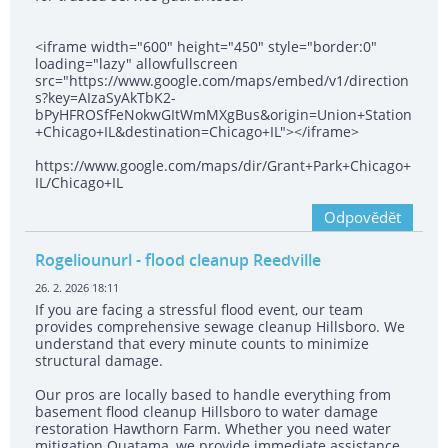
<iframe width="600" height="450" style="border:0"
loading="lazy" allowfullscreen
src="https://www.google.com/maps/embed/v1/direction
s?key=AIzaSyAkTbK2-
bPyHFROSfFeNokwGItWmMXgBus&origin=Union+Station
+Chicago+IL&destination=Chicago+IL"></iframe>
https://www.google.com/maps/dir/Grant+Park+Chicago+
IL/Chicago+IL
Odpovědět
Rogeliounurl
- flood cleanup Reedville
26. 2. 2026 18:11
If you are facing a stressful flood event, our team
provides comprehensive sewage cleanup Hillsboro. We
understand that every minute counts to minimize
structural damage.
Our pros are locally based to handle everything from
basement flood cleanup Hillsboro to water damage
restoration Hawthorn Farm. Whether you need water
mitigation Quatama, we provide immediate assistance