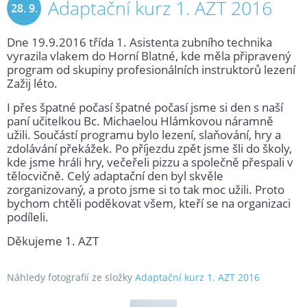
Adaptační kurz 1. AZT 2016
28. 9.
Dne 19.9.2016 třída 1. Asistenta zubního technika
2016
vyrazila vlakem do Horní Blatné, kde měla připravený
program od skupiny profesionálních instruktorů lezení
Zažij léto.
I přes špatné počasí špatné počasí jsme si den s naší
paní učitelkou Bc. Michaelou Hlámkovou náramně
užili. Součástí programu bylo lezení, slaňování, hry a
zdolávání překážek. Po příjezdu zpět jsme šli do školy,
kde jsme hráli hry, večeřeli pizzu a společně přespali v
tělocvičně. Celý adaptační den byl skvěle
zorganizovaný, a proto jsme si to tak moc užili. Proto
bychom chtěli poděkovat všem, kteří se na organizaci
podíleli.
Děkujeme 1. AZT
Náhledy fotografií ze složky
Adaptační kurz 1. AZT 2016