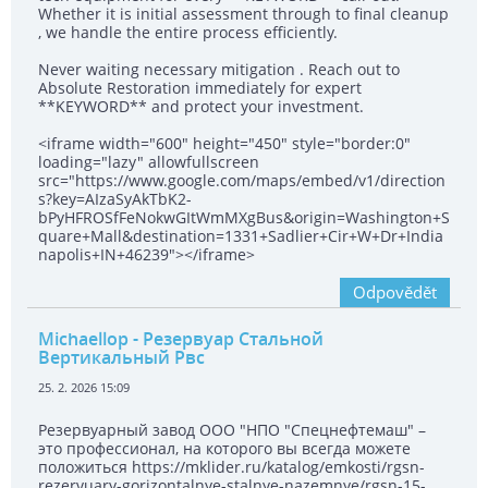
Whether it is initial assessment through to final cleanup
, we handle the entire process efficiently.
Never waiting necessary mitigation . Reach out to
Absolute Restoration immediately for expert
**KEYWORD** and protect your investment.
<iframe width="600" height="450" style="border:0"
loading="lazy" allowfullscreen
src="https://www.google.com/maps/embed/v1/direction
s?key=AIzaSyAkTbK2-
bPyHFROSfFeNokwGItWmMXgBus&origin=Washington+S
quare+Mall&destination=1331+Sadlier+Cir+W+Dr+India
napolis+IN+46239"></iframe>
Odpovědět
Michaellop
- Резервуар Стальной
Вертикальный Рвс
25. 2. 2026 15:09
Резервуарный завод ООО "НПО "Спецнефтемаш" –
это профессионал, на которого вы всегда можете
положиться https://mklider.ru/katalog/emkosti/rgsn-
rezervuary-gorizontalnye-stalnye-nazemnye/rgsn-15-