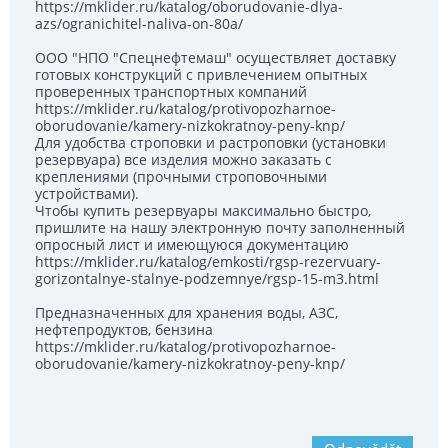
https://mklider.ru/katalog/oborudovanie-dlya-
azs/ogranichitel-naliva-on-80a/
ООО "НПО "Спецнефтемаш" осуществляет доставку
готовых конструкций с привлечением опытных
проверенных транспортных компаний
https://mklider.ru/katalog/protivopozharnoe-
oborudovanie/kamery-nizkokratnoy-peny-knp/
Для удобства строповки и растроповки (установки
резервуара) все изделия можно заказать с
креплениями (прочными строповочными
устройствами).
Чтобы купить резервуары максимально быстро,
пришлите на нашу электронную почту заполненный
опросный лист и имеющуюся документацию
https://mklider.ru/katalog/emkosti/rgsp-rezervuary-
gorizontalnye-stalnye-podzemnye/rgsp-15-m3.html
Предназначенных для хранения воды, АЗС,
нефтепродуктов, бензина
https://mklider.ru/katalog/protivopozharnoe-
oborudovanie/kamery-nizkokratnoy-peny-knp/