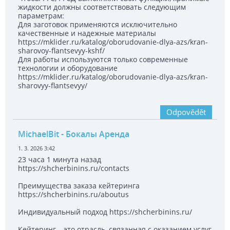
жидкости должны соответствовать следующим
параметрам:
Для заготовок применяются исключительно
качественные и надежные материалы
https://mklider.ru/katalog/oborudovanie-dlya-azs/kran-
sharovoy-flantsevyy-kshf/
Для работы используются только современные
технологии и оборудование
https://mklider.ru/katalog/oborudovanie-dlya-azs/kran-
sharovyy-flantsevyy/
Odpovědět
MichaelBit
- Бокалы Аренда
1. 3. 2026 3:42
23 часа 1 минута назад
https://shcherbinins.ru/contacts
Преимущества заказа кейтеринга
https://shcherbinins.ru/aboutus
Индивидуальный подход https://shcherbinins.ru/
Кейтеринг – это отрасль, связанная с оказанием услуг