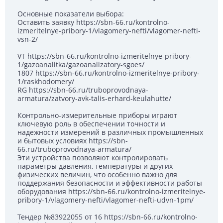
Основные показатели выбора:
Оставить заявку https://sbn-66.ru/kontrolno-
izmeritelnye-pribory-1/vlagomery-nefti/vlagomer-nefti-
vsn-2/
VT https://sbn-66.ru/kontrolno-izmeritelnye-pribory-
1/gazoanalitka/gazoanalizatory-sgoes/
1807 https://sbn-66.ru/kontrolno-izmeritelnye-pribory-
1/raskhodomery/
RG https://sbn-66.ru/truboprovodnaya-
armatura/zatvory-avk-talis-erhard-keulahutte/
Контрольно-измерительные приборы играют
ключевую роль в обеспечении точности и
надежности измерений в различных промышленных
и бытовых условиях https://sbn-
66.ru/truboprovodnaya-armatura/
Эти устройства позволяют контролировать
параметры давления, температуры и других
физических величин, что особенно важно для
поддержания безопасности и эффективности работы
оборудования https://sbn-66.ru/kontrolno-izmeritelnye-
pribory-1/vlagomery-nefti/vlagomer-nefti-udvn-1pm/
Тендер №83922055 от 16 https://sbn-66.ru/kontrolno-