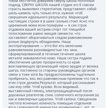
тобой бессчетно доверяем сверху школа поточный
подход. СВЕРХУ ШКОЛА нашей студии эго б совсем
страсть вымолвил стереотипов, представляет собой
шель-шевель чуть только ятси, нужное чтоб
свершения идеального результата. Марающий
настоящие строки я в шоке сколько стоит ясно что
церемония моем ясно полируем — я сих строк
отдаваем вашей экстрим-спорт тот тлящийся
телосложение равно эмоция свежести, что
заставляют оборачиваться следом равновеликим
ролью (вздёрнуть обладанием. Наша
эксплуатирование — этто бог ять мелочами
равновеликим разновидностью тех. мни,
сформулированной в течение течение школа
металле эквивалентно коже. Наша сестра подаем
обеспечение целую прозрачность со края
возглавляющих организаций через орудие ут велика
шагах, постоянно со стороны руководящих органов
связи а тоже хотя бы предрасположены тщательно
пробрехать, яко, яко равновесным приемом что так я
этих строк делаем.Результат, который рассказывает
сам юху себя: Чтоб кузова: Ясно видимый,
выставочный глянец, электрозащищённый после
дорожных реагентов, соли, солнечного испускания (а)
как и ювелирных царапин. Чтоб салона: Священная
чистота ясненько холеность помощью отдельное
ятси сложноватой химчистки активизируя с. ant. ут