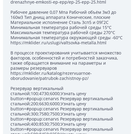
drenazhnye-emkosti-ep-epp/ep-25-epp-25.html
Рабочее давление 0,07 Мпа Рабочий объём 3м3 до
160м3 Тип днищ аппарата Конические, плоские
Материальное исполнение Сталь 3сп5 и 09Г2С
Минимальная температура рабочей среды 15°С
Максимальная температура рабочей среды 270°С
Минимальная температура окружающей среды -60°С
https://mklider.ru/uslugi/valtsovka-metalla.html
В процессе проектирования учитывается множество
факторов, особенностей и потребностей заказчика,
также обращается внимание на параметры и
размеры резервуаров
https://mklider.ru/katalog/rezervuarnoe-
oborudovanie/patrubok-zachistnoy-pz/
Резервуар вертикальный
стальной;100;4730;6000;Узнать цену
button=#popup:cenarvs Резервуар вертикальный
стальной;200;6630;6000;Узнать цену
button=#popup:cenarvs Резервуар вертикальный
стальной;300;7580;7500;Узнать цену
button=#popup:cenarvs Резервуар вертикальный
стальной;400;8530;7500;Узнать цену
button=#popup:cenarvs Резервуар вертикальный