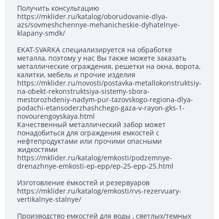
Получить консультацию
https://mklider.ru/katalog/oborudovanie-dlya-
azs/sovmeshchennye-mehanicheskie-dyhatelnye-
klapany-smdk/
EKAT-SVARKA специализируется на обработке
металла, поэтому у нас Вы также можете заказать
металлические ограждения, решетки на окна, ворота,
калитки, мебель и прочие изделия
https://mklider.ru/novosti/postavka-metallokonstruktsiy-
na-obekt-rekonstruktsiya-sistemy-sbora-
mestorozhdeniy-nadym-pur-tazovskogo-regiona-dlya-
podachi-etansoderzhashchego-gaza-v-rayon-gks-1-
novourengoyskaya.html
Качественный металлический забор может
понадобиться для ограждения емкостей с
нефтепродуктами или прочими опасными
жидкостями
https://mklider.ru/katalog/emkosti/podzemnye-
drenazhnye-emkosti-ep-epp/ep-25-epp-25.html
Изготовление ёмкостей и резервуаров
https://mklider.ru/katalog/emkosti/rvs-rezervuary-
vertikalnye-stalnye/
Производство емкостей для воды , светлых/темных