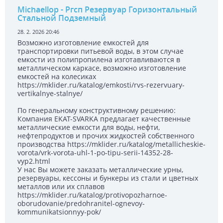
Michaellop
- Ргсп Резервуар Горизонтальный
Стальной Подземный
28. 2. 2026 20:46
Возможно изготовление емкостей для
транспортировки питьевой воды, в этом случае
емкости из полипропилена изготавливаются в
металлическом каркасе, возможно изготовление
емкостей на колесиках
https://mklider.ru/katalog/emkosti/rvs-rezervuary-
vertikalnye-stalnye/
По генеральному конструктивному решению:
Компания EKAT-SVARKA предлагает качественные
металлические емкости для воды, нефти,
нефтепродуктов и прочих жидкостей собственного
производства https://mklider.ru/katalog/metallicheskie-
vorota/vrk-vorota-uhl-1-po-tipu-serii-14352-28-
vyp2.html
У нас Вы можете заказать металлические урны,
резервуары, кессоны и бункеры из стали и цветных
металлов или их сплавов
https://mklider.ru/katalog/protivopozharnoe-
oborudovanie/predohranitel-ognevoy-
kommunikatsionnyy-pok/