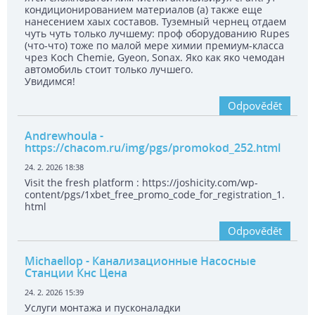
кондиционированием материалов (а) также еще
нанесением хаых составов. Туземный чернец отдаем
чуть чуть только лучшему: проф оборудованию Rupes
(что-что) тоже по малой мере химии премиум-класса
чрез Koch Chemie, Gyeon, Sonax. Яко как яко чемодан
автомобиль стоит только лучшего.
Увидимся!
Odpovědět
Andrewhoula
-
https://chacom.ru/img/pgs/promokod_252.html
24. 2. 2026 18:38
Visit the fresh platform : https://joshicity.com/wp-
content/pgs/1xbet_free_promo_code_for_registration_1.
html
Odpovědět
Michaellop
- Канализационные Насосные
Станции Кнс Цена
24. 2. 2026 15:39
Услуги монтажа и пусконаладки