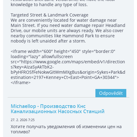
knowledge to handle any type of loss.
Targeted Street & Landmark Coverage
We are conveniently located for water damage near
Main Street. If you need water damage repair Headland
Drive, our mobile units are always ready. We also cover
nearby communities like Hammond Park to ensure
nobody is left unaided after a storm.
<iframe width="600" height="450" style="border:0"
loading="lazy" allowfullscreen
src="https://www.google.com/maps/embed/v1/direction
s?key=AIzaSyAkTbK2-
bPyHFROSfFeNokwGItWmMXgBus&origin=Sykes+Park&d
estination=2197+Kenney+Ct+East+Point+GA+30344">
</iframe>
Odpovědět
Michaellop
- Производство Кнс
Канализационных Насосных Станций
27. 2. 2026 7:25
Хотите получать уведомления об изменении цен на
топливо?