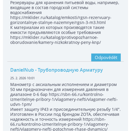
Резервуары для хранения питьевой воды, например,
входящие в состав городской системы
водоснабжения
https://mklider.ru/katalog/emkosti/rgsn-rezervuary-
gorizontalnye-stalnye-nazemnye/rgsn-3-m3.html
К материалам из которых производятся такие
емкости предъявляются особые требования
https://mklider.ru/katalog/protivopozharnoe-
oborudovanie/kamery-nizkokratnoy-peny-knp/
Odpovědět
DanielNub
- Трубопроводную Арматуру
25. 2. 2026 10:01
Манометр с аксиальным исполнением и диаметром
50 мм предназначен для измерения давления в
диапазоне 0-6 бар https://sbn-66.ru/kontrolno-
izmeritelnye-pribory-1/vlagomery-nefti/vlagomer-nefti-
udvn-1pm/
Имеет защиту IP43 и присоединительную резьбу 1/4".
Изготовлен в России под брендом ZOTA, обеспечивая
надежность и точность измерений https://sbn-
66.ru/kontrolno-izmeritelnye-pribory-1/vlagomery-
nefti/vlagomery-nefti-potochnye-rhase-dynamics/