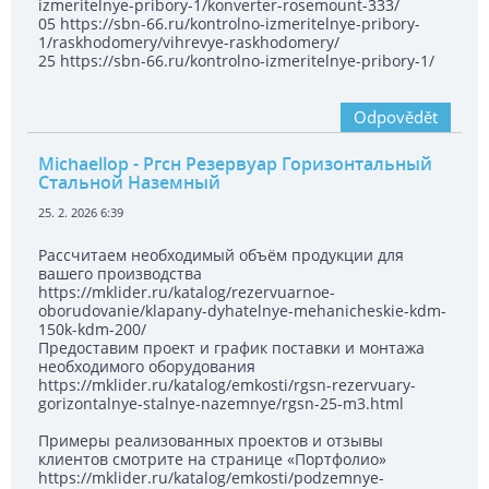
izmeritelnye-pribory-1/konverter-rosemount-333/
05 https://sbn-66.ru/kontrolno-izmeritelnye-pribory-
1/raskhodomery/vihrevye-raskhodomery/
25 https://sbn-66.ru/kontrolno-izmeritelnye-pribory-1/
Odpovědět
Michaellop
- Ргсн Резервуар Горизонтальный
Стальной Наземный
25. 2. 2026 6:39
Рассчитаем необходимый объём продукции для
вашего производства
https://mklider.ru/katalog/rezervuarnoe-
oborudovanie/klapany-dyhatelnye-mehanicheskie-kdm-
150k-kdm-200/
Предоставим проект и график поставки и монтажа
необходимого оборудования
https://mklider.ru/katalog/emkosti/rgsn-rezervuary-
gorizontalnye-stalnye-nazemnye/rgsn-25-m3.html
Примеры реализованных проектов и отзывы
клиентов смотрите на странице «Портфолио»
https://mklider.ru/katalog/emkosti/podzemnye-