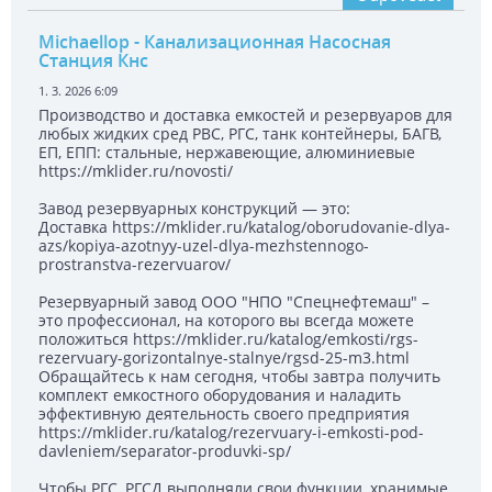
Michaellop
- Канализационная Насосная
Станция Кнс
1. 3. 2026 6:09
Производство и доставка емкостей и резервуаров для
любых жидких сред РВС, РГС, танк контейнеры, БАГВ,
ЕП, ЕПП: стальные, нержавеющие, алюминиевые
https://mklider.ru/novosti/
Завод резервуарных конструкций — это:
Доставка https://mklider.ru/katalog/oborudovanie-dlya-
azs/kopiya-azotnyy-uzel-dlya-mezhstennogo-
prostranstva-rezervuarov/
Резервуарный завод ООО "НПО "Спецнефтемаш" –
это профессионал, на которого вы всегда можете
положиться https://mklider.ru/katalog/emkosti/rgs-
rezervuary-gorizontalnye-stalnye/rgsd-25-m3.html
Обращайтесь к нам сегодня, чтобы завтра получить
комплект емкостного оборудования и наладить
эффективную деятельность своего предприятия
https://mklider.ru/katalog/rezervuary-i-emkosti-pod-
davleniem/separator-produvki-sp/
Чтобы РГС, РГСД выполняли свои функции, хранимые