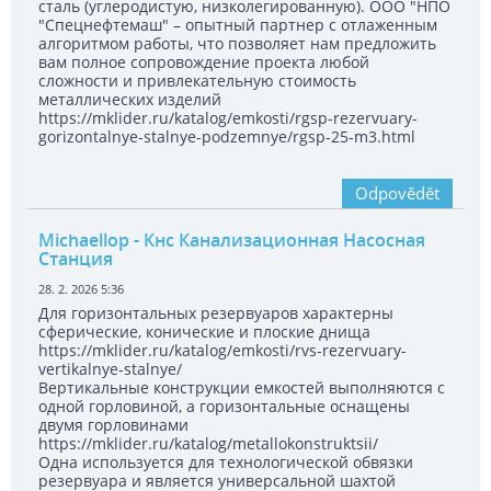
сталь (углеродистую, низколегированную). ООО "НПО
"Спецнефтемаш" – опытный партнер с отлаженным
алгоритмом работы, что позволяет нам предложить
вам полное сопровождение проекта любой
сложности и привлекательную стоимость
металлических изделий
https://mklider.ru/katalog/emkosti/rgsp-rezervuary-
gorizontalnye-stalnye-podzemnye/rgsp-25-m3.html
Odpovědět
Michaellop
- Кнс Канализационная Насосная
Станция
28. 2. 2026 5:36
Для горизонтальных резервуаров характерны
сферические, конические и плоские днища
https://mklider.ru/katalog/emkosti/rvs-rezervuary-
vertikalnye-stalnye/
Вертикальные конструкции емкостей выполняются с
одной горловиной, а горизонтальные оснащены
двумя горловинами
https://mklider.ru/katalog/metallokonstruktsii/
Одна используется для технологической обвязки
резервуара и является универсальной шахтой