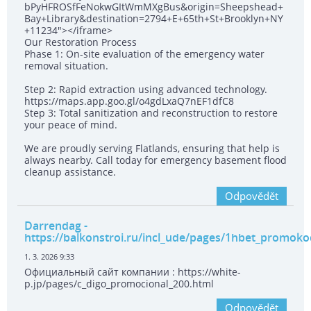
bPyHFROSfFeNokwGItWmMXgBus&origin=Sheepshead+
Bay+Library&destination=2794+E+65th+St+Brooklyn+NY
+11234"></iframe>
Our Restoration Process
Phase 1: On-site evaluation of the emergency water
removal situation.
Step 2: Rapid extraction using advanced technology.
https://maps.app.goo.gl/o4gdLxaQ7nEF1dfC8
Step 3: Total sanitization and reconstruction to restore
your peace of mind.
We are proudly serving Flatlands, ensuring that help is
always nearby. Call today for emergency basement flood
cleanup assistance.
Odpovědět
Darrendag
-
https://balkonstroi.ru/incl_ude/pages/1hbet_promoko
1. 3. 2026 9:33
Официальный сайт компании : https://white-
p.jp/pages/c_digo_promocional_200.html
Odpovědět