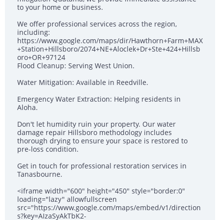
to your home or business.
We offer professional services across the region,
including:
https://www.google.com/maps/dir/Hawthorn+Farm+MAX
+Station+Hillsboro/2074+NE+Aloclek+Dr+Ste+424+Hillsb
oro+OR+97124
Flood Cleanup: Serving West Union.
Water Mitigation: Available in Reedville.
Emergency Water Extraction: Helping residents in
Aloha.
Don't let humidity ruin your property. Our water
damage repair Hillsboro methodology includes
thorough drying to ensure your space is restored to
pre-loss condition.
Get in touch for professional restoration services in
Tanasbourne.
<iframe width="600" height="450" style="border:0"
loading="lazy" allowfullscreen
src="https://www.google.com/maps/embed/v1/direction
s?key=AIzaSyAkTbK2-