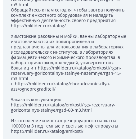
m3.html
Обращайтесь к нам сегодня, чтобы завтра получить
комплект емкостного оборудования и наладить
эффективную деятельность своего предприятия
https://mklider.ru/katalog/
Химстойкие раковины и мойки, ванны лабораторные
изготовливаются из полипропилена и
предназначены для использования в лабораториях
исследовательских институтов, в лабораториях
фармацевтичекого и химического производства, в
лабораториях школ, колледжей, университетов,
больниц и т https://mklider.ru/katalog/emkosti/rgsn-
rezervuary-gorizontalnye-stalnye-nazemnye/rgsn-15-
m3.html
п https://mklider.ru/katalog/oborudovanie-dlya-
azs/ognepregraditeli/
Заказать консультацию
https://mklider.ru/katalog/emkosti/rgs-rezervuary-
gorizontalnye-stalnye/rgsd-60-m3.html
Изготовление и монтаж резервуарного парка на
100000 м 3 под темные и светлые нефтепродукты
https://mklider.ru/katalog/emkosti/