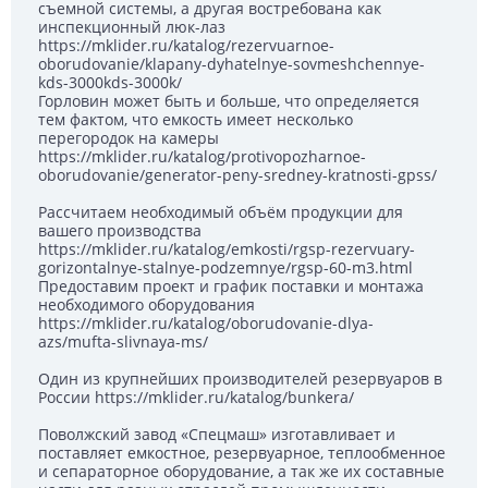
съемной системы, а другая востребована как
инспекционный люк-лаз
https://mklider.ru/katalog/rezervuarnoe-
oborudovanie/klapany-dyhatelnye-sovmeshchennye-
kds-3000kds-3000k/
Горловин может быть и больше, что определяется
тем фактом, что емкость имеет несколько
перегородок на камеры
https://mklider.ru/katalog/protivopozharnoe-
oborudovanie/generator-peny-sredney-kratnosti-gpss/
Рассчитаем необходимый объём продукции для
вашего производства
https://mklider.ru/katalog/emkosti/rgsp-rezervuary-
gorizontalnye-stalnye-podzemnye/rgsp-60-m3.html
Предоставим проект и график поставки и монтажа
необходимого оборудования
https://mklider.ru/katalog/oborudovanie-dlya-
azs/mufta-slivnaya-ms/
Один из крупнейших производителей резервуаров в
России https://mklider.ru/katalog/bunkera/
Поволжский завод «Спецмаш» изготавливает и
поставляет емкостное, резервуарное, теплообменное
и сепараторное оборудование, а так же их составные