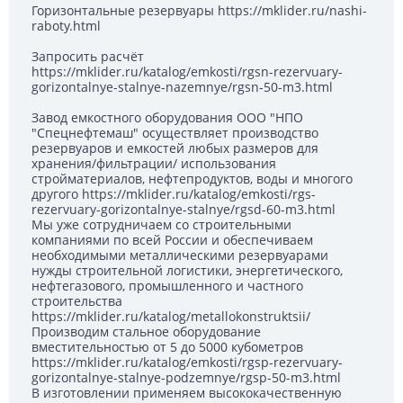
Горизонтальные резервуары https://mklider.ru/nashi-
raboty.html
Запросить расчёт
https://mklider.ru/katalog/emkosti/rgsn-rezervuary-
gorizontalnye-stalnye-nazemnye/rgsn-50-m3.html
Завод емкостного оборудования ООО "НПО
"Спецнефтемаш" осуществляет производство
резервуаров и емкостей любых размеров для
хранения/фильтрации/ использования
стройматериалов, нефтепродуктов, воды и многого
другого https://mklider.ru/katalog/emkosti/rgs-
rezervuary-gorizontalnye-stalnye/rgsd-60-m3.html
Мы уже сотрудничаем со строительными
компаниями по всей России и обеспечиваем
необходимыми металлическими резервуарами
нужды строительной логистики, энергетического,
нефтегазового, промышленного и частного
строительства
https://mklider.ru/katalog/metallokonstruktsii/
Производим стальное оборудование
вместительностью от 5 до 5000 кубометров
https://mklider.ru/katalog/emkosti/rgsp-rezervuary-
gorizontalnye-stalnye-podzemnye/rgsp-50-m3.html
В изготовлении применяем высококачественную