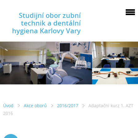
Studijní obor zubní
technik a dentální
hygiena Karlovy Vary
Úvod
Akce oborů
2016/2017
Adaptační kurz 1. AZT
2016