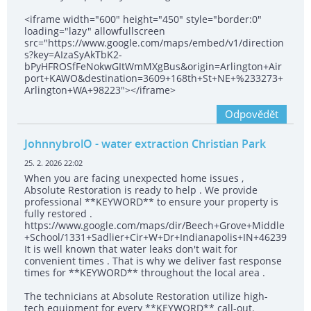
<iframe width="600" height="450" style="border:0"
loading="lazy" allowfullscreen
src="https://www.google.com/maps/embed/v1/direction
s?key=AIzaSyAkTbK2-
bPyHFROSfFeNokwGItWmMXgBus&origin=Arlington+Air
port+KAWO&destination=3609+168th+St+NE+%233273+
Arlington+WA+98223"></iframe>
Odpovědět
JohnnybrolO
- water extraction Christian Park
25. 2. 2026 22:02
When you are facing unexpected home issues ,
Absolute Restoration is ready to help . We provide
professional **KEYWORD** to ensure your property is
fully restored .
https://www.google.com/maps/dir/Beech+Grove+Middle
+School/1331+Sadlier+Cir+W+Dr+Indianapolis+IN+46239
It is well known that water leaks don't wait for
convenient times . That is why we deliver fast response
times for **KEYWORD** throughout the local area .
The technicians at Absolute Restoration utilize high-
tech equipment for every **KEYWORD** call-out.