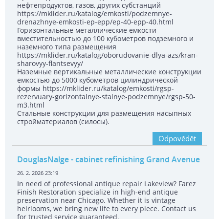
нефтепродуктов, газов, других субстанций
https://mklider.ru/katalog/emkosti/podzemnye-
drenazhnye-emkosti-ep-epp/ep-40-epp-40.html
Горизонтальные металлические емкости
вместительностью до 100 кубометров подземного и
наземного типа размещения
https://mklider.ru/katalog/oborudovanie-dlya-azs/kran-
sharovyy-flantsevyy/
Наземные вертикальные металлические конструкции
емкостью до 5000 кубометров цилиндрической
формы https://mklider.ru/katalog/emkosti/rgsp-
rezervuary-gorizontalnye-stalnye-podzemnye/rgsp-50-
m3.html
Стальные конструкции для размещения насыпных
стройматериалов (силосы).
Odpovědět
DouglasNalge
- cabinet refinishing Grand Avenue
26. 2. 2026 23:19
In need of professional antique repair Lakeview? Farez
Finish Restoration specialize in high-end antique
preservation near Chicago. Whether it is vintage
heirlooms, we bring new life to every piece. Contact us
for trusted service guaranteed.