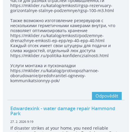
части для разных отраслей промышленности
https://mklider.ru/katalog/emkosti/rgsp-rezervuary-
gorizontalnye-stalnye-podzemnye/rgsp-100-m3.html
Также возможно изготовление резервуаров с
несколькими герметичными камерами внутри, что
позволяет оптимизировать хранение
https://mklider.ru/katalog/emkosti/podzemnye-
drenazhnye-emkosti-ep-epp/ep-40-epp-40.html
Каждый отсек имеет свои штуцеры для подачи и
слива жидкостей, отдельный люк доступа
https://mklider.ru/politika-konfidenczialnosti.html
Услуги монтажа и пусконаладки
https://mklider.ru/katalog/protivopozharnoe-
oborudovanie/predohranitel-ognevoy-
kommunikatsionnyy-pok/
Odpovědět
Edwardexink
- water damage repair Hammond
Park
27. 2. 2026 9:19
If disaster strikes at your home, you need reliable