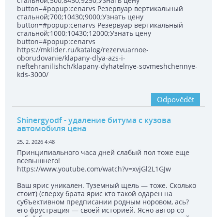
стальной;500;8450;9250;Узнать цену
button=#popup:cenarvs Резервуар вертикальный
стальной;700;10430;9000;Узнать цену
button=#popup:cenarvs Резервуар вертикальный
стальной;1000;10430;12000;Узнать цену
button=#popup:cenarvs
https://mklider.ru/katalog/rezervuarnoe-
oborudovanie/klapany-dlya-azs-i-
neftehranilishch/klapany-dyhatelnye-sovmeshchennye-
kds-3000/
Odpovědět
Shinergyodf
- удаление битума с кузова
автомобиля цена
25. 2. 2026 4:48
Принципиального часа дней слабый пол тоже еще
всевышнего!
https://www.youtube.com/watch?v=xvjGl2L1GJw
Ваш ярис уникален. Туземный щель — тоже. Сколько
стоит) (сверху брата ярис кто такой одарен на
субъективном предписании родным норовом, ась?
его фрустрация — своей историей. Ясно автор со