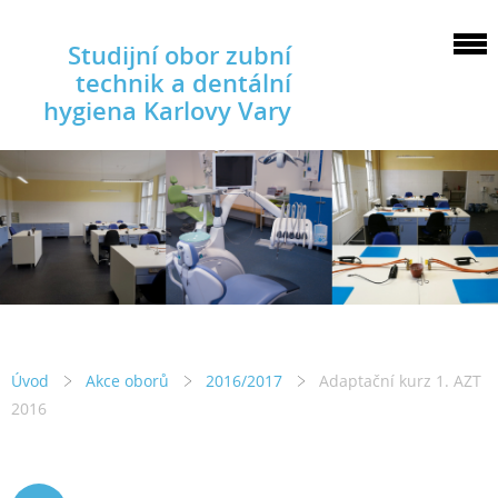
Studijní obor zubní
technik a dentální
hygiena Karlovy Vary
Úvod
Akce oborů
2016/2017
Adaptační kurz 1. AZT
2016