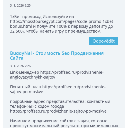
3. 1. 2026 8:25
1хБет промокод Используйте на
https://mosstoursegypt.com/pages/code-promo-1xbet-
bonus.html и получите 100% к первому депозиту до
32 500?, чтобы начать игру с преимуществом.
Odpovědět
BuddyNal
- Стоимость Seo Продвижения
Сайта
3. 1. 2026 7:26
Link-менеджер https://proffseo.ru/prodvizhenie-
angloyazychnykh-sajtov
Понятный план https://proffseo.ru/prodvizhenie-
sajtov-po-moskve
подробный адрес представительства; контактный
телефон(-ы) с кодом города
https://proffseo.ru/prodvizhenie-sajtov-po-moskve
Начинаем продвижение сайтов с задач, которые
принесут максимальный результат при минимальных