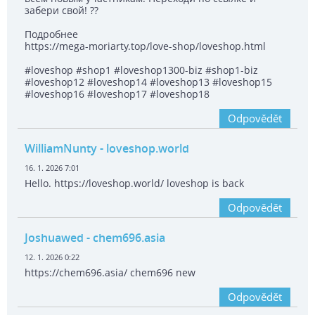
забери свой! ??
Подробнее
https://mega-moriarty.top/love-shop/loveshop.html
#loveshop #shop1 #loveshop1300-biz #shop1-biz
#loveshop12 #loveshop14 #loveshop13 #loveshop15
#loveshop16 #loveshop17 #loveshop18
Odpovědět
WilliamNunty
- loveshop.world
16. 1. 2026 7:01
Hello. https://loveshop.world/ loveshop is back
Odpovědět
Joshuawed
- chem696.asia
12. 1. 2026 0:22
https://chem696.asia/ chem696 new
Odpovědět