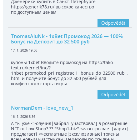
Дженерики купить в Санкт-Петербурге
https://generik78.ru/ высокое качество
по доступным ценам
Odpovědět
ThomasAluNk
- 1xBet Промокод 2026 — 100%
Бонус на Депозит до 32 500 руб
17. 1. 2026 19:56
купоны 1xbet Вводите промокод на https://tako-
text.ru/kernel/inc/?
1hbet_promokod_pri_registracii__bonus_do_32500_rub_.
html и получите бонус до 32 500 рублей для
комфортного старта игры.
Odpovědět
NormanDem
- love_new_1
16. 1. 2026 8:36
А ты уже <>олучил|забрал|участвовал] в розыгрыше
NFT от LoveShop? ?? "Shop1-biz" <>азыгрывает|дарит|
предлагает] <>есплатные|эксклюзивные] токены
всем новым участникам! Переходи по ссылке и