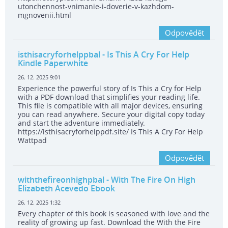
utonchennost-vnimanie-i-doverie-v-kazhdom-
mgnovenii.html
Odpovědět
isthisacryforhelppbal
- Is This A Cry For Help
Kindle Paperwhite
26. 12. 2025 9:01
Experience the powerful story of Is This a Cry for Help
with a PDF download that simplifies your reading life.
This file is compatible with all major devices, ensuring
you can read anywhere. Secure your digital copy today
and start the adventure immediately.
https://isthisacryforhelppdf.site/ Is This A Cry For Help
Wattpad
Odpovědět
withthefireonhighpbal
- With The Fire On High
Elizabeth Acevedo Ebook
26. 12. 2025 1:32
Every chapter of this book is seasoned with love and the
reality of growing up fast. Download the With the Fire