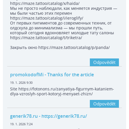
https://maze.tattoo/catalog/x/haida/
Мы не просто наблюдали, как меняется индустрия —
мы были частью этих перемен
https://maze.tattoo/catalog/i/ieroglify/
От первых пигмментов до современных техник, от
олдскула до минимализма — мы прошли путь,
который сегодня вдохновляет молодые тату салоны
https://maze.tattoo/catalog/t/triketra/
Закрыть окно https://maze.tattoo/catalog/p/panda/
Odpovědět
promokodofMi
- Thanks for the article
19. 1. 2026 9:30
Site https://fotonons.ru/zanyatiya-figurnym-kataniem-
dlya-vzroslyh-sport-kotoryj-menyaet-zhizn/
Odpovědět
generik78.ru
- https://generik78.ru/
19. 1. 2026 7:24