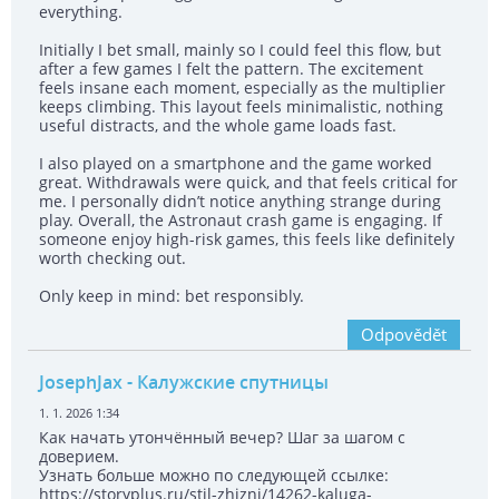
everything.
Initially I bet small, mainly so I could feel this flow, but
after a few games I felt the pattern. The excitement
feels insane each moment, especially as the multiplier
keeps climbing. This layout feels minimalistic, nothing
useful distracts, and the whole game loads fast.
I also played on a smartphone and the game worked
great. Withdrawals were quick, and that feels critical for
me. I personally didn’t notice anything strange during
play. Overall, the Astronaut crash game is engaging. If
someone enjoy high-risk games, this feels like definitely
worth checking out.
Only keep in mind: bet responsibly.
Odpovědět
JosephJax
- Калужские спутницы
1. 1. 2026 1:34
Как начать утончённый вечер? Шаг за шагом с
доверием.
Узнать больше можно по следующей ссылке:
https://storyplus.ru/stil-zhizni/14262-kaluga-