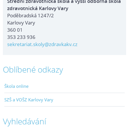
Střední zdravotnická škola a vyšší odborná škola
zdravotnická Karlovy Vary
Poděbradská 1247/2
Karlovy Vary
360 01
353 233 936
sekretariat.skoly@zdravkakv.cz
Oblíbené odkazy
Škola online
SZŠ a VOŠZ Karlovy Vary
Vyhledávání