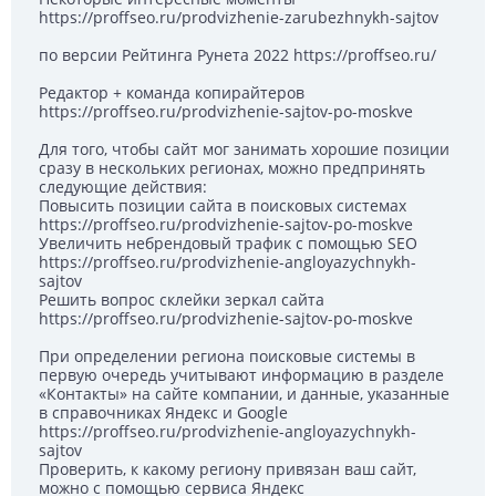
https://proffseo.ru/prodvizhenie-zarubezhnykh-sajtov
по версии Рейтинга Рунета 2022 https://proffseo.ru/
Редактор + команда копирайтеров
https://proffseo.ru/prodvizhenie-sajtov-po-moskve
Для того, чтобы сайт мог занимать хорошие позиции
сразу в нескольких регионах, можно предпринять
следующие действия:
Повысить позиции сайта в поисковых системах
https://proffseo.ru/prodvizhenie-sajtov-po-moskve
Увеличить небрендовый трафик с помощью SEO
https://proffseo.ru/prodvizhenie-angloyazychnykh-
sajtov
Решить вопрос склейки зеркал сайта
https://proffseo.ru/prodvizhenie-sajtov-po-moskve
При определении региона поисковые системы в
первую очередь учитывают информацию в разделе
«Контакты» на сайте компании, и данные, указанные
в справочниках Яндекс и Google
https://proffseo.ru/prodvizhenie-angloyazychnykh-
sajtov
Проверить, к какому региону привязан ваш сайт,
можно с помощью сервиса Яндекс