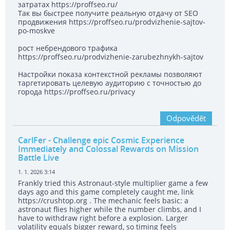
затратах https://proffseo.ru/
Так вы быстрее получите реальную отдачу от SEO
продвижения https://proffseo.ru/prodvizhenie-sajtov-
po-moskve
рост небрендового трафика
https://proffseo.ru/prodvizhenie-zarubezhnykh-sajtov
Настройки показа контекстной рекламы позволяют
таргетировать целевую аудиторию с точностью до
города https://proffseo.ru/privacy
Odpovědět
CarlFer
- Challenge epic Cosmic Experience
Immediately and Colossal Rewards on Mission
Battle Live
1. 1. 2026 3:14
Frankly tried this Astronaut-style multiplier game a few
days ago and this game completely caught me, link
https://crushtop.org . The mechanic feels basic: a
astronaut flies higher while the number climbs, and I
have to withdraw right before a explosion. Larger
volatility equals bigger reward, so timing feels