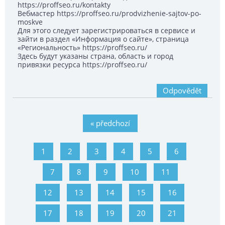
https://proffseo.ru/kontakty
Вебмастер https://proffseo.ru/prodvizhenie-sajtov-po-
moskve
Для этого следует зарегистрироваться в сервисе и
зайти в раздел «Информация о сайте», страница
«Региональность» https://proffseo.ru/
Здесь будут указаны страна, область и город
привязки ресурса https://proffseo.ru/
Odpovědět
« předchozí
1
2
3
4
5
6
7
8
9
10
11
12
13
14
15
16
17
18
19
20
21