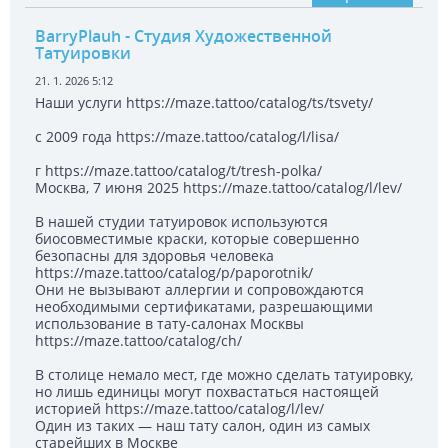
BarryPlauh
- Студия Художественной
Татуировки
21. 1. 2026 5:12
Наши услуги https://maze.tattoo/catalog/ts/tsvety/
с 2009 года https://maze.tattoo/catalog/l/lisa/
г https://maze.tattoo/catalog/t/tresh-polka/
Москва, 7 июня 2025 https://maze.tattoo/catalog/l/lev/
В нашей студии татуировок используются
биосовместимые краски, которые совершенно
безопасны для здоровья человека
https://maze.tattoo/catalog/p/paporotnik/
Они не вызывают аллергии и сопровождаются
необходимыми сертификатами, разрешающими
использование в тату-салонах Москвы
https://maze.tattoo/catalog/ch/
В столице немало мест, где можно сделать татуировку,
но лишь единицы могут похвастаться настоящей
историей https://maze.tattoo/catalog/l/lev/
Один из таких — наш тату салон, один из самых
старейших в Москве