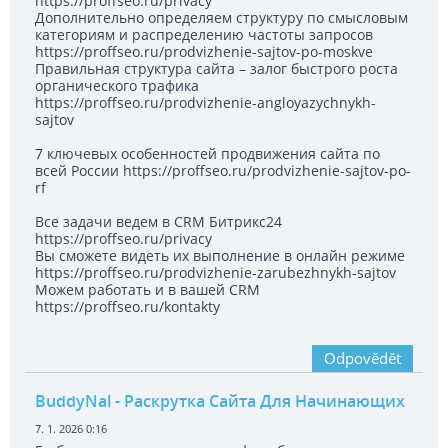
https://proffseo.ru/privacy
Дополнительно определяем структуру по смысловым
категориям и распределению частоты запросов
https://proffseo.ru/prodvizhenie-sajtov-po-moskve
Правильная структура сайта – залог быстрого роста
органического трафика
https://proffseo.ru/prodvizhenie-angloyazychnykh-
sajtov
7 ключевых особенностей продвижения сайта по
всей России https://proffseo.ru/prodvizhenie-sajtov-po-
rf
Все задачи ведем в CRM Битрикс24
https://proffseo.ru/privacy
Вы сможете видеть их выполнение в онлайн режиме
https://proffseo.ru/prodvizhenie-zarubezhnykh-sajtov
Можем работать и в вашей CRM
https://proffseo.ru/kontakty
Odpovědět
BuddyNal
- Раскрутка Сайта Для Начинающих
7. 1. 2026 0:16