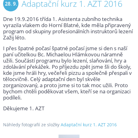
Adaptační kurz 1. AZT 2016
28. 9.
Dne 19.9.2016 třída 1. Asistenta zubního technika
2016
vyrazila vlakem do Horní Blatné, kde měla připravený
program od skupiny profesionálních instruktorů lezení
Zažij léto.
I přes špatné počasí špatné počasí jsme si den s naší
paní učitelkou Bc. Michaelou Hlámkovou náramně
užili. Součástí programu bylo lezení, slaňování, hry a
zdolávání překážek. Po příjezdu zpět jsme šli do školy,
kde jsme hráli hry, večeřeli pizzu a společně přespali v
tělocvičně. Celý adaptační den byl skvěle
zorganizovaný, a proto jsme si to tak moc užili. Proto
bychom chtěli poděkovat všem, kteří se na organizaci
podíleli.
Děkujeme 1. AZT
Náhledy fotografií ze složky
Adaptační kurz 1. AZT 2016