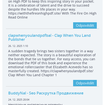
on High PDF to keep this inspiring story in your pocket.
It is a celebration of talent and the drive to succeed
despite the hurdles life places in your way.
https://withthefireonhighpdf.site/ With The Fire On High
Read Online
Odpovědět
clapwhenyoulandpdfbal
- Clap When You Land
Publisher
26. 12. 2025 1:10
A sudden tragedy brings two sisters together in a way
neither expected. The story is a beautiful exploration of
the bonds that tie us together. For easy access, you can
download the PDF of this book and experience the
emotional rollercoaster that Elizabeth Acevedo has so
masterfully created. https://clapwhenyoulandpdf.site/
Clap When You Land Chapter 1
Odpovědět
BuddyNal
- Seo Раскрутка Продвижение
24. 12. 2025 20:04
Некоторые интересные моменты