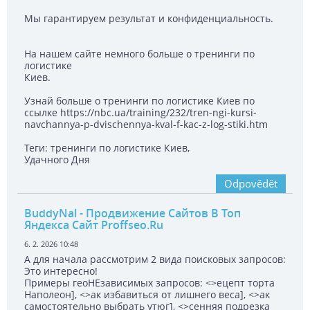
Мы гарантируем результат и конфиденциальность.
На нашем сайте немного больше о тренинги по
логистике
Киев.
Узнай больше о тренинги по логистике Киев по
ссылке https://nbc.ua/training/232/tren-ngi-kursi-
navchannya-p-dvischennya-kval-f-kac-z-log-stiki.htm
Теги: тренинги по логистике Киев,
Удачного Дня
Odpovědět
BuddyNal
- Продвижение Сайтов В Топ
Яндекса Сайт Proffseo.Ru
6. 2. 2026 10:48
А для начала рассмотрим 2 вида поисковых запросов:
Это интересно!
Примеры геоНЕзависимых запросов: <>ецепт торта
Наполеон], <>ак избавиться от лишнего веса], <>ак
самостоятельно выбрать утюг], <>сенняя подрезка