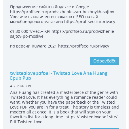
Продвижение сайта в Яндексе и Google
https://proffseo.ru/prodvizhenie-zarubezhnykh-sajtov
Увеличить количество заказов с SEO на сайт
монобрендового магазина https://proffseo.ru/privacy
от 30 000 ?/мес.+ KPI https://proffseo.ru/prodvizhenie-
sajtov-po-moskve
по версии Ruward 2021 https://proffseo.ru/privacy
Odpovědět
twistedlovepdfbal
- Twisted Love Ana Huang
Epub Pub
4. 2. 2026 3:19
Ana Huang has created a masterpiece of the genre with
Twisted Love. It has everything a romance reader could
want. Whether you have the paperback or the Twisted
Love PDF, you are in for a treat. The story is timeless and
modern all at once. It is a book that will stay on your
favorites list for a long time. https://twistedlovepdf.site/
Pdf Twisted Love