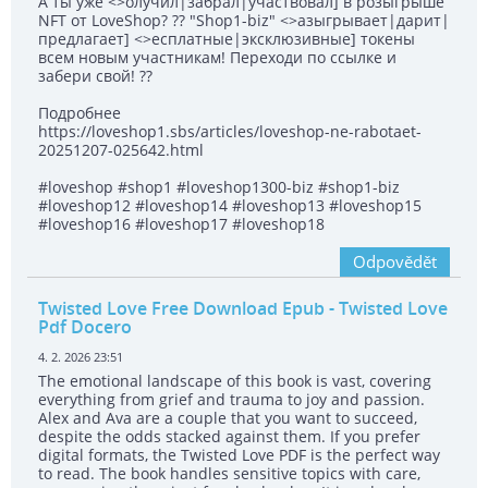
А ты уже <>олучил|забрал|участвовал] в розыгрыше
NFT от LoveShop? ?? "Shop1-biz" <>азыгрывает|дарит|
предлагает] <>есплатные|эксклюзивные] токены
всем новым участникам! Переходи по ссылке и
забери свой! ??
Подробнее
https://loveshop1.sbs/articles/loveshop-ne-rabotaet-
20251207-025642.html
#loveshop #shop1 #loveshop1300-biz #shop1-biz
#loveshop12 #loveshop14 #loveshop13 #loveshop15
#loveshop16 #loveshop17 #loveshop18
Odpovědět
Twisted Love Free Download Epub
- Twisted Love
Pdf Docero
4. 2. 2026 23:51
The emotional landscape of this book is vast, covering
everything from grief and trauma to joy and passion.
Alex and Ava are a couple that you want to succeed,
despite the odds stacked against them. If you prefer
digital formats, the Twisted Love PDF is the perfect way
to read. The book handles sensitive topics with care,