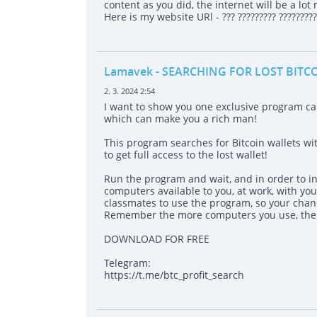
content as you did, the internet will be a lot
Here is my website URl - ??? ????????? ?????????
Lamavek
- SEARCHING FOR LOST BITC
2. 3. 2024 2:54
I want to show you one exclusive program 
which can make you a rich man!
This program searches for Bitcoin wallets wit
to get full access to the lost wallet!
Run the program and wait, and in order to in
computers available to you, at work, with your
classmates to use the program, so your chanc
Remember the more computers you use, the h
DOWNLOAD FOR FREE
Telegram:
https://t.me/btc_profit_search