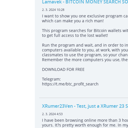
Lamavek
- BITCOIN MONEY SEARCH S
2. 3. 2024 10:28
I want to show you one exclusive program 
which can make you a rich man!
This program searches for Bitcoin wallets wit
to get full access to the lost wallet!
Run the program and wait, and in order to in
computers available to you, at work, with your
classmates to use the program, so your chanc
Remember the more computers you use, the h
DOWNLOAD FOR FREE
Telegram:
https://t.me/btc_profit_search
XRumer23Ven
- Test, just a XRumer 23 S
2. 3. 2024 4:53
I have been browsing online more than 3 hours
yours. It?s pretty worth enough for me. In m