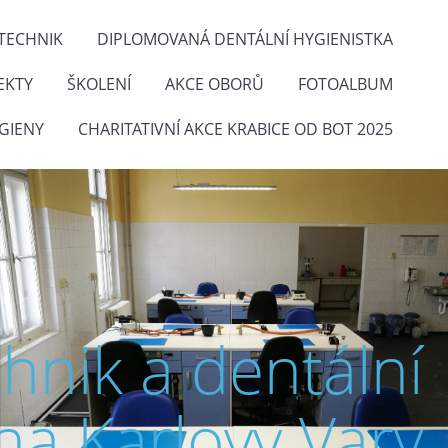
TECHNIK
DIPLOMOVANÁ DENTÁLNÍ HYGIENISTKA
EKTY
ŠKOLENÍ
AKCE OBORŮ
FOTOALBUM
GIENY
CHARITATIVNÍ AKCE KRABICE OD BOT 2025
chnik a dentální
na Karlovy Vary