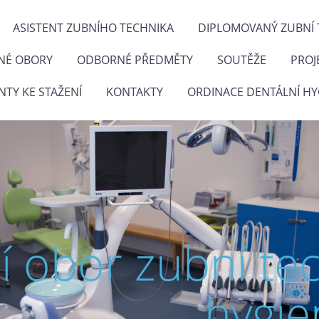
ASISTENT ZUBNÍHO TECHNIKA
DIPLOMOVANÝ ZUBNÍ 
NÉ OBORY
ODBORNÉ PŘEDMĚTY
SOUTĚŽE
PROJ
TY KE STAŽENÍ
KONTAKTY
ORDINACE DENTÁLNÍ HY
ní obor zubní te
hygie