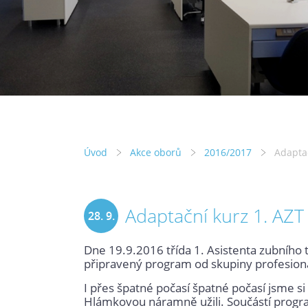
Úvod
Akce oborů
2016/2017
Adaptač
Adaptační kurz 1. AZT
28. 9.
Dne 19.9.2016 třída 1. Asistenta zubního 
2016
připravený program od skupiny profesionáln
I přes špatné počasí špatné počasí jsme si
Hlámkovou náramně užili. Součástí program