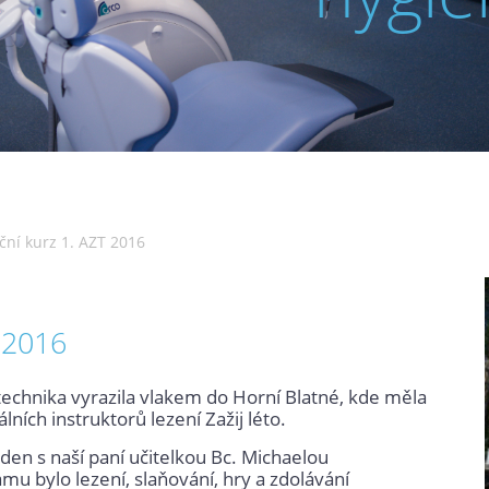
ní kurz 1. AZT 2016
 2016
technika vyrazila vlakem do Horní Blatné, kde měla
ích instruktorů lezení Zažij léto.
 den s naší paní učitelkou Bc. Michaelou
u bylo lezení, slaňování, hry a zdolávání