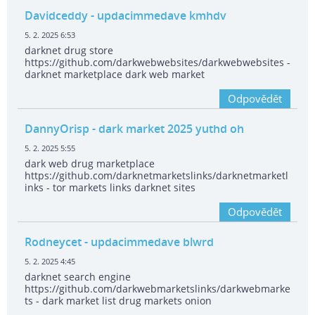
Davidceddy
- updacimmedave kmhdv
5. 2. 2025 6:53
darknet drug store
https://github.com/darkwebwebsites/darkwebwebsites -
darknet marketplace dark web market
Odpovědět
DannyOrisp
- dark market 2025 yuthd oh
5. 2. 2025 5:55
dark web drug marketplace
https://github.com/darknetmarketslinks/darknetmarketl
inks - tor markets links darknet sites
Odpovědět
Rodneycet
- updacimmedave blwrd
5. 2. 2025 4:45
darknet search engine
https://github.com/darkwebmarketslinks/darkwebmarke
ts - dark market list drug markets onion