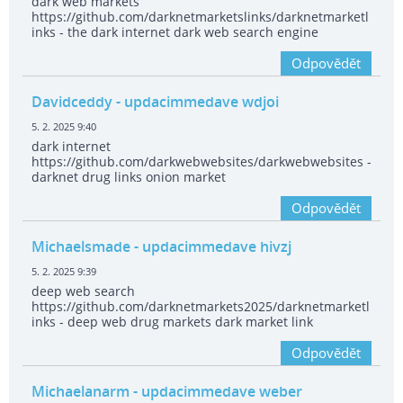
dark web markets
https://github.com/darknetmarketslinks/darknetmarketl
inks - the dark internet dark web search engine
Odpovědět
Davidceddy
- updacimmedave wdjoi
5. 2. 2025 9:40
dark internet
https://github.com/darkwebwebsites/darkwebwebsites -
darknet drug links onion market
Odpovědět
Michaelsmade
- updacimmedave hivzj
5. 2. 2025 9:39
deep web search
https://github.com/darknetmarkets2025/darknetmarketl
inks - deep web drug markets dark market link
Odpovědět
Michaelanarm
- updacimmedave weber