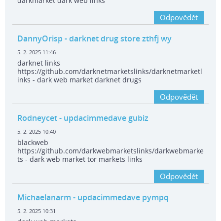
darkmarket dark web links
Odpovědět
DannyOrisp
- darknet drug store zthfj wy
5. 2. 2025 11:46
darknet links
https://github.com/darknetmarketslinks/darknetmarketl
inks - dark web market darknet drugs
Odpovědět
Rodneycet
- updacimmedave gubiz
5. 2. 2025 10:40
blackweb
https://github.com/darkwebmarketslinks/darkwebmarke
ts - dark web market tor markets links
Odpovědět
Michaelanarm
- updacimmedave pympq
5. 2. 2025 10:31