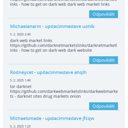
inks - how to get on dark web dark web market links
Odpovědět
Michaelanarm
- updacimmedave uohik
5. 2. 2025 2:46
dark web market links
https://github.com/darknetmarketslinks/darknetmarketl
inks - how to get on dark web dark website
Odpovědět
Rodneycet
- updacimmedave ahqlh
5. 2. 2025 1:49
tor darknet
https://github.com/darkwebmarketslinks/darkwebmarke
ts - darknet sites drug markets onion
Odpovědět
Michaelsmade
- updacimmedave jfcqw
5. 2. 2025 1:23