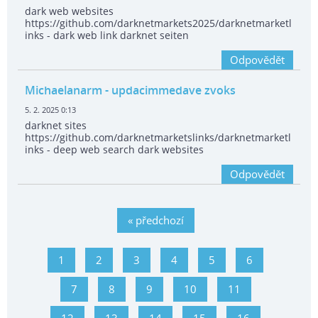
dark web websites
https://github.com/darknetmarkets2025/darknetmarketl
inks - dark web link darknet seiten
Odpovědět
Michaelanarm
- updacimmedave zvoks
5. 2. 2025 0:13
darknet sites
https://github.com/darknetmarketslinks/darknetmarketl
inks - deep web search dark websites
Odpovědět
« předchozí
1
2
3
4
5
6
7
8
9
10
11