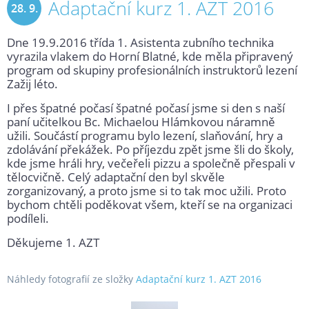
Adaptační kurz 1. AZT 2016
28. 9.
Dne 19.9.2016 třída 1. Asistenta zubního technika
2016
vyrazila vlakem do Horní Blatné, kde měla připravený
program od skupiny profesionálních instruktorů lezení
Zažij léto.
I přes špatné počasí špatné počasí jsme si den s naší
paní učitelkou Bc. Michaelou Hlámkovou náramně
užili. Součástí programu bylo lezení, slaňování, hry a
zdolávání překážek. Po příjezdu zpět jsme šli do školy,
kde jsme hráli hry, večeřeli pizzu a společně přespali v
tělocvičně. Celý adaptační den byl skvěle
zorganizovaný, a proto jsme si to tak moc užili. Proto
bychom chtěli poděkovat všem, kteří se na organizaci
podíleli.
Děkujeme 1. AZT
Náhledy fotografií ze složky
Adaptační kurz 1. AZT 2016