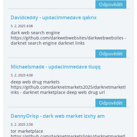
Odpovědět
Davidceddy
- updacimmedave qaknx
5. 2. 2025 4:08
dark web search engine
https://github.com/darkwebwebsites/darkwebwebsites -
darknet search engine darknet links
Odpovědět
Michaelsmade
- updacimmedave tiuqq
5. 2. 2025 4:08
deep web drug markets
https://github.com/darknetmarkets2025/darknetmarketl
inks - darknet marketplace deep web drug url
Odpovědět
DannyOrisp
- dark web market izxhy am
5. 2. 2025 2:58
tor marketplace
https://github.com/darknetmarketslinks/darknetmarketl