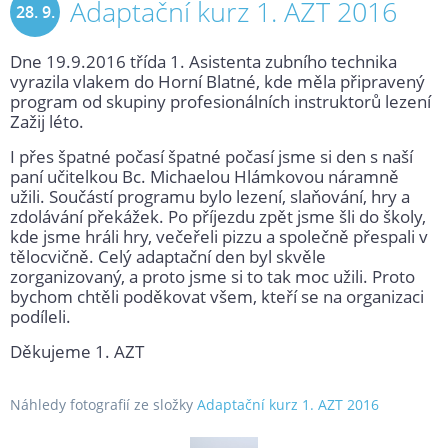
Adaptační kurz 1. AZT 2016
28. 9.
Dne 19.9.2016 třída 1. Asistenta zubního technika
2016
vyrazila vlakem do Horní Blatné, kde měla připravený
program od skupiny profesionálních instruktorů lezení
Zažij léto.
I přes špatné počasí špatné počasí jsme si den s naší
paní učitelkou Bc. Michaelou Hlámkovou náramně
užili. Součástí programu bylo lezení, slaňování, hry a
zdolávání překážek. Po příjezdu zpět jsme šli do školy,
kde jsme hráli hry, večeřeli pizzu a společně přespali v
tělocvičně. Celý adaptační den byl skvěle
zorganizovaný, a proto jsme si to tak moc užili. Proto
bychom chtěli poděkovat všem, kteří se na organizaci
podíleli.
Děkujeme 1. AZT
Náhledy fotografií ze složky
Adaptační kurz 1. AZT 2016