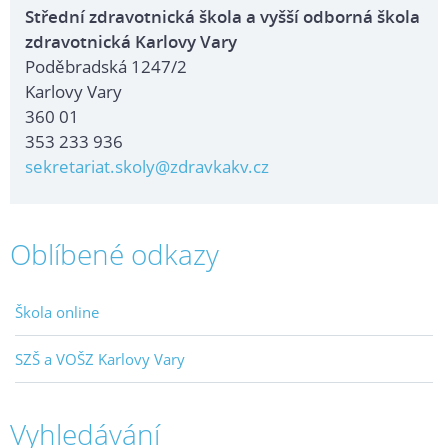
Střední zdravotnická škola a vyšší odborná škola
zdravotnická Karlovy Vary
Poděbradská 1247/2
Karlovy Vary
360 01
353 233 936
sekretariat.skoly@zdravkakv.cz
Oblíbené odkazy
Škola online
SZŠ a VOŠZ Karlovy Vary
Vyhledávání