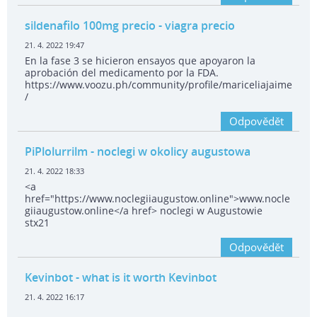
sildenafilo 100mg precio
- viagra precio
21. 4. 2022 19:47
En la fase 3 se hicieron ensayos que apoyaron la
aprobación del medicamento por la FDA.
https://www.voozu.ph/community/profile/mariceliajaime
/
Odpovědět
PiPlolurrilm
- noclegi w okolicy augustowa
21. 4. 2022 18:33
<a
href="https://www.noclegiiaugustow.online">www.nocle
giiaugustow.online</a href> noclegi w Augustowie
stx21
Odpovědět
Kevinbot
- what is it worth Kevinbot
21. 4. 2022 16:17