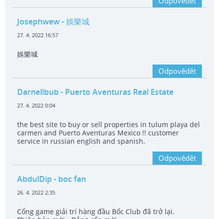
Odpovědět
Josephwew
- 娛樂城
27. 4. 2022 16:57
娛樂城
Odpovědět
Darnellbub
- Puerto Aventuras Real Estate
27. 4. 2022 0:04
the best site to buy or sell properties in tulum playa del
carmen and Puerto Aventuras Mexico !! customer
service in russian english and spanish.
Odpovědět
AbdulDip
- boc fan
26. 4. 2022 2:35
Cổng game giải trí hàng đầu Bốc Club đã trở lại.