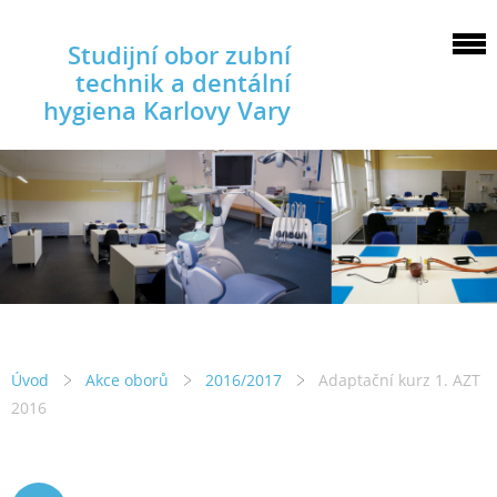
Studijní obor zubní
technik a dentální
hygiena Karlovy Vary
Úvod
Akce oborů
2016/2017
Adaptační kurz 1. AZT
2016