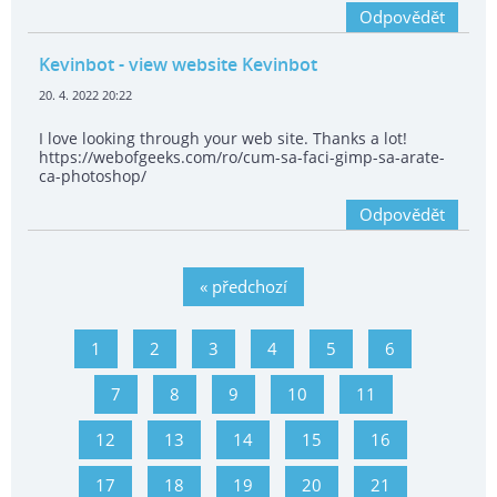
Odpovědět
Kevinbot
- view website Kevinbot
20. 4. 2022 20:22
I love looking through your web site. Thanks a lot!
https://webofgeeks.com/ro/cum-sa-faci-gimp-sa-arate-
ca-photoshop/
Odpovědět
« předchozí
1
2
3
4
5
6
7
8
9
10
11
12
13
14
15
16
17
18
19
20
21