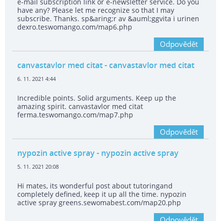
e-mail subscription link or e-newsletter service. Do you
have any? Please let me recognize so that I may
subscribe. Thanks. sp&aring;r av &auml;ggvita i urinen
dexro.teswomango.com/map6.php
Odpovědět
canvastavlor med citat
- canvastavlor med citat
6. 11. 2021 4:44
Incredible points. Solid arguments. Keep up the
amazing spirit. canvastavlor med citat
ferma.teswomango.com/map7.php
Odpovědět
nypozin active spray
- nypozin active spray
5. 11. 2021 20:08
Hi mates, its wonderful post about tutoringand
completely defined, keep it up all the time. nypozin
active spray greens.sewomabest.com/map20.php
Odpovědět