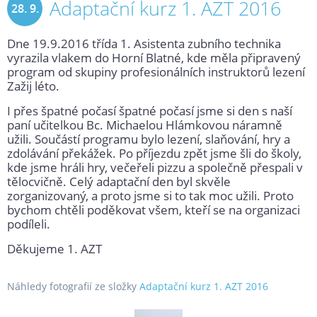
Adaptační kurz 1. AZT 2016
28. 9.
Dne 19.9.2016 třída 1. Asistenta zubního technika
2016
vyrazila vlakem do Horní Blatné, kde měla připravený
program od skupiny profesionálních instruktorů lezení
Zažij léto.
I přes špatné počasí špatné počasí jsme si den s naší
paní učitelkou Bc. Michaelou Hlámkovou náramně
užili. Součástí programu bylo lezení, slaňování, hry a
zdolávání překážek. Po příjezdu zpět jsme šli do školy,
kde jsme hráli hry, večeřeli pizzu a společně přespali v
tělocvičně. Celý adaptační den byl skvěle
zorganizovaný, a proto jsme si to tak moc užili. Proto
bychom chtěli poděkovat všem, kteří se na organizaci
podíleli.
Děkujeme 1. AZT
Náhledy fotografií ze složky
Adaptační kurz 1. AZT 2016