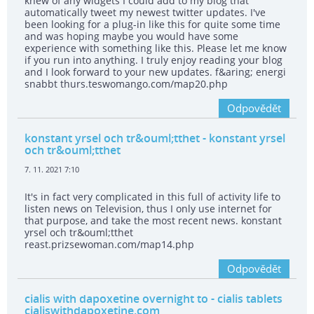
knew of any widgets I could add to my blog that
automatically tweet my newest twitter updates. I've
been looking for a plug-in like this for quite some time
and was hoping maybe you would have some
experience with something like this. Please let me know
if you run into anything. I truly enjoy reading your blog
and I look forward to your new updates. f&aring; energi
snabbt thurs.teswomango.com/map20.php
Odpovědět
konstant yrsel och tr&ouml;tthet
- konstant yrsel
och tr&ouml;tthet
7. 11. 2021 7:10
It's in fact very complicated in this full of activity life to
listen news on Television, thus I only use internet for
that purpose, and take the most recent news. konstant
yrsel och tr&ouml;tthet
reast.prizsewoman.com/map14.php
Odpovědět
cialis with dapoxetine overnight to
- cialis tablets
cialiswithdapoxetine.com