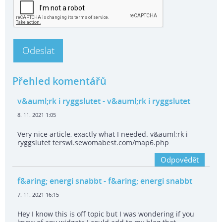
Přehled komentářů
v&auml;rk i ryggslutet
- v&auml;rk i ryggslutet
8. 11. 2021 1:05
Very nice article, exactly what I needed. v&auml;rk i
ryggslutet terswi.sewomabest.com/map6.php
Odpovědět
f&aring; energi snabbt
- f&aring; energi snabbt
7. 11. 2021 16:15
Hey I know this is off topic but I was wondering if you