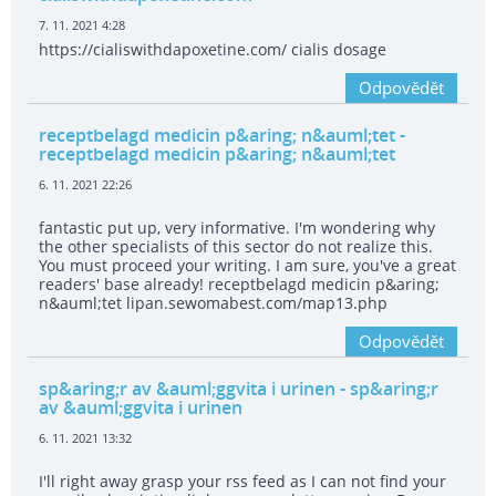
7. 11. 2021 4:28
https://cialiswithdapoxetine.com/ cialis dosage
Odpovědět
receptbelagd medicin p&aring; n&auml;tet
-
receptbelagd medicin p&aring; n&auml;tet
6. 11. 2021 22:26
fantastic put up, very informative. I'm wondering why
the other specialists of this sector do not realize this.
You must proceed your writing. I am sure, you've a great
readers' base already! receptbelagd medicin p&aring;
n&auml;tet lipan.sewomabest.com/map13.php
Odpovědět
sp&aring;r av &auml;ggvita i urinen
- sp&aring;r
av &auml;ggvita i urinen
6. 11. 2021 13:32
I'll right away grasp your rss feed as I can not find your