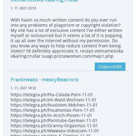
1. 11. 2021 23:53
With havin so much written content do you ever run
into any problems of plagorism or copyright violation?
My site has a lot of exclusive content I've either written
myself or outsourced but it seems a lot of it is popping
it up all over the internet without my permission. Do
you know any ways to help reduce content from being
stolen? I'd definitely appreciate it. recept vietnamesiska
v&aring;rrullar suagi.prizsewoman.com/map1.php
Odpovědět
Frankneabs
- meacyBeacrorb
1. 11. 2021 18:32
https://telegra.ph/Pia-Colada-Porn-11-01
https://telegra.ph/Im-Wald-Wichsen-11-01
https://telegra.ph/Nudisten-Mdchen-11-01
https://telegra.ph/Pocahontas-Porn-11-01
https://telegra.ph/In-Arsch-Pissen-11-01
https://telegra.ph/Porntube-German-11-01
https://telegra.ph/Granny-Orgasmus-11-01
https://telegra.ph/Wwwsex-Videocom-11-01
https://telegra.ph/Ahin-K-Filmleri-11-01