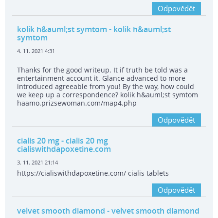
Odpovědět
kolik h&auml;st symtom
- kolik h&auml;st
symtom
4. 11. 2021 4:31
Thanks for the good writeup. It if truth be told was a
entertainment account it. Glance advanced to more
introduced agreeable from you! By the way, how could
we keep up a correspondence? kolik h&auml;st symtom
haamo.prizsewoman.com/map4.php
Odpovědět
cialis 20 mg
- cialis 20 mg
cialiswithdapoxetine.com
3. 11. 2021 21:14
https://cialiswithdapoxetine.com/ cialis tablets
Odpovědět
velvet smooth diamond
- velvet smooth diamond