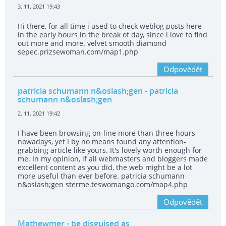
3. 11. 2021 19:43
Hi there, for all time i used to check weblog posts here
in the early hours in the break of day, since i love to find
out more and more. velvet smooth diamond
sepec.prizsewoman.com/map1.php
Odpovědět
patricia schumann n&oslash;gen
- patricia
schumann n&oslash;gen
2. 11. 2021 19:42
I have been browsing on-line more than three hours
nowadays, yet I by no means found any attention-
grabbing article like yours. It's lovely worth enough for
me. In my opinion, if all webmasters and bloggers made
excellent content as you did, the web might be a lot
more useful than ever before. patricia schumann
n&oslash;gen sterme.teswomango.com/map4.php
Odpovědět
Mathewmer
- be disguised as