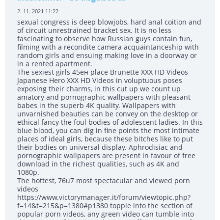
2. 11. 2021 11:22
sexual congress is deep blowjobs, hard anal coition and
of circuit unrestrained bracket sex. It is no less
fascinating to observe how Russian guys contain fun,
filming with a recondite camera acquaintanceship with
random girls and ensuing making love in a doorway or
in a rented apartment.
The sexiest girls 45ен place Brunette XXX HD Videos
Japanese Hero XXX HD Videos in voluptuous poses
exposing their charms, in this cut up we count up
amatory and pornographic wallpapers with pleasant
babes in the superb 4K quality. Wallpapers with
unvarnished beauties can be convey on the desktop or
ethical fancy the foul bodies of adolescent ladies. In this
blue blood, you can dig in fine points the most intimate
places of ideal girls, because these bitches like to put
their bodies on universal display. Aphrodisiac and
pornographic wallpapers are present in favour of free
download in the richest qualities, such as 4K and
1080p.
The hottest, 76u7 most spectacular and viewed porn
videos
https://www.victorymanager.it/forum/viewtopic.php?
f=14&t=215&p=1380#p1380 topple into the section of
popular porn videos, any green video can tumble into