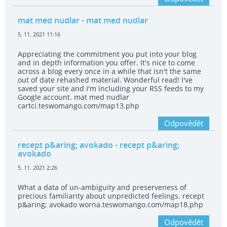
mat med nudlar
- mat med nudlar
5. 11. 2021 11:16
Appreciating the commitment you put into your blog
and in depth information you offer. It's nice to come
across a blog every once in a while that isn't the same
out of date rehashed material. Wonderful read! I've
saved your site and I'm including your RSS feeds to my
Google account. mat med nudlar
cartci.teswomango.com/map13.php
Odpovědět
recept p&aring; avokado
- recept p&aring;
avokado
5. 11. 2021 2:26
What a data of un-ambiguity and preserveness of
precious familiarity about unpredicted feelings. recept
p&aring; avokado worna.teswomango.com/map18.php
Odpovědět