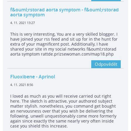
f&ouml;rstorad aorta symptom
- f&ouml;rstorad
aorta symptom
4. 11. 2021 13:27
This is very interesting, You are a very skilled blogger. I
have joined your rss feed and sit up for in the hunt for
extra of your magnificent post. Additionally, I have
shared your site in my social networks f&ouml;rstorad
aorta symptom rattde.prizsewoman.com/map18.php
Odpovědět
Fluoxibene
- Aprinol
4. 11. 2021 8:56
I loved as much as you will receive carried out right
here. The sketch is attractive, your authored subject
matter stylish. nonetheless, you command get bought
an nervousness over that you wish be delivering the
following. unwell unquestionably come more formerly
again since exactly the same nearly very often inside
case you shield this increase.