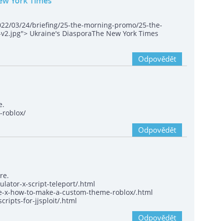
New York Times
022/03/24/briefing/25-the-morning-promo/25-the-
v2.jpg"> Ukraine's DiasporaThe New York Times
Odpovědět
e.
-roblox/
Odpovědět
re.
lator-x-script-teleport/.html
e-x-how-to-make-a-custom-theme-roblox/.html
ipts-for-jjsploit/.html
Odpovědět