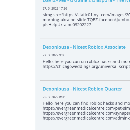
DavidAveli
- Ukraine's Diaspora - The 
27. 3. 2022 17:26
<img src="https://static01.nyt.com/images/2
morning-ukraine-slide-TQBZ-facebookJumbo-
plsHelpUkraine03202227
Dexonlousa
- Nicest Roblox Associate
27. 3. 2022 9:05
Hello, here you can on roblox hacks and mor
https://chicagoweddings.org/universal-script
Dexonlousa
- Nicest Roblox Quarter
25. 3. 2022 8:08
Hello, here you can find roblox hacks and mo
https://evergreenmedicalcentre.com/pet-simu
https://evergreenmedicalcentre.com/synaps
https://evergreenmedicalcentre.com/admin-scr