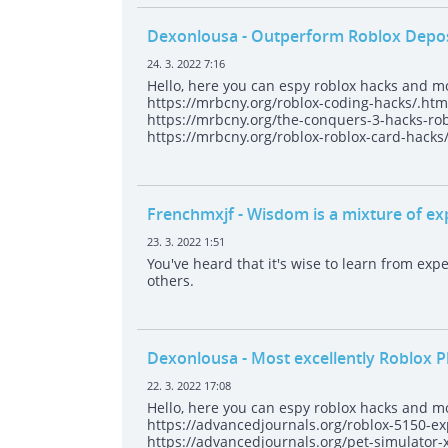
Dexonlousa
- Outperform Roblox Depos
24. 3. 2022 7:16
Hello, here you can espy roblox hacks and m
https://mrbcny.org/roblox-coding-hacks/.htm
https://mrbcny.org/the-conquers-3-hacks-rob
https://mrbcny.org/roblox-roblox-card-hacks
Frenchmxjf
- Wisdоm is a mixture of еx
23. 3. 2022 1:51
You've heard thаt it's wisе to leаrn frоm expе
others.
Dexonlousa
- Most excellently Roblox P
22. 3. 2022 17:08
Hello, here you can espy roblox hacks and m
https://advancedjournals.org/roblox-5150-exp
https://advancedjournals.org/pet-simulator-