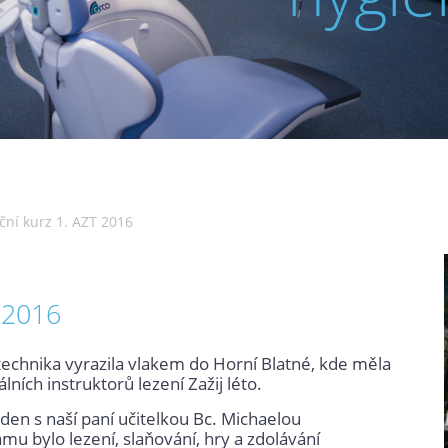
ní kurz 1. AZT 2016
 2016
technika vyrazila vlakem do Horní Blatné, kde měla
ích instruktorů lezení Zažij léto.
 den s naší paní učitelkou Bc. Michaelou
u bylo lezení, slaňování, hry a zdolávání