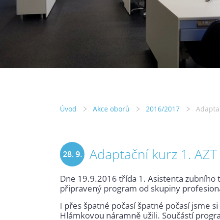
Úvod
Akce oborů
2016/2017
Adaptač
Adaptační kurz 1. AZT
28. 9.
Dne 19.9.2016 třída 1. Asistenta zubního 
2016
připravený program od skupiny profesionáln
I přes špatné počasí špatné počasí jsme si
Hlámkovou náramně užili. Součástí program