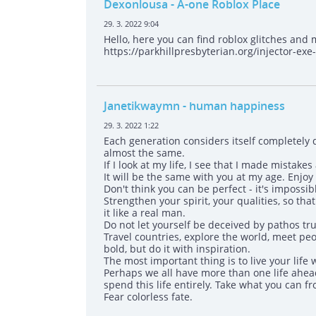
Dexonlousa
- A-one Roblox Place
29. 3. 2022 9:04
Hello, here you can find roblox glitches and 
https://parkhillpresbyterian.org/injector-exe
Janetikwaymn
- human happiness
29. 3. 2022 1:22
Each generation considers itself completely d
almost the same.
If I look at my life, I see that I made mistakes 
It will be the same with you at my age. Enjoy 
Don't think you can be perfect - it's impossib
Strengthen your spirit, your qualities, so th
it like a real man.
Do not let yourself be deceived by pathos tr
Travel countries, explore the world, meet peo
bold, but do it with inspiration.
The most important thing is to live your life w
Perhaps we all have more than one life ahead 
spend this life entirely. Take what you can fr
Fear colorless fate.