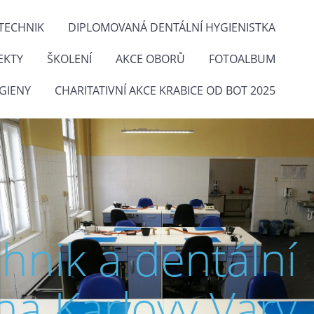
TECHNIK
DIPLOMOVANÁ DENTÁLNÍ HYGIENISTKA
EKTY
ŠKOLENÍ
AKCE OBORŮ
FOTOALBUM
GIENY
CHARITATIVNÍ AKCE KRABICE OD BOT 2025
chnik a dentální
na Karlovy Vary