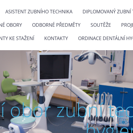
ASISTENT ZUBNÍHO TECHNIKA
DIPLOMOVANÝ ZUBNÍ 
NÉ OBORY
ODBORNÉ PŘEDMĚTY
SOUTĚŽE
PROJ
TY KE STAŽENÍ
KONTAKTY
ORDINACE DENTÁLNÍ HY
ní obor zubní te
hygie