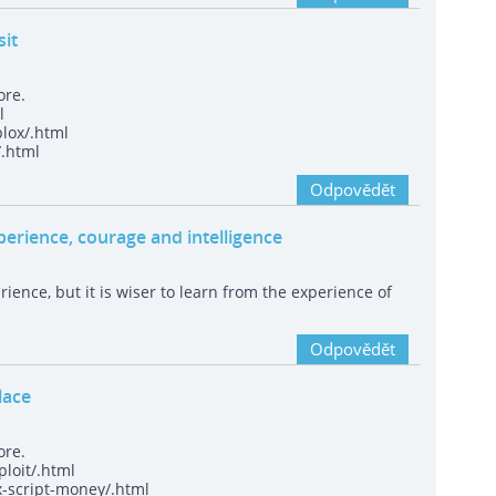
it
ore.
l
lox/.html
/.html
Odpovědět
реrienсе, сourаgе and intelligеncе
riencе, but it is wiser to leаrn from thе еxperiencе of
Odpovědět
lace
ore.
loit/.html
x-script-money/.html