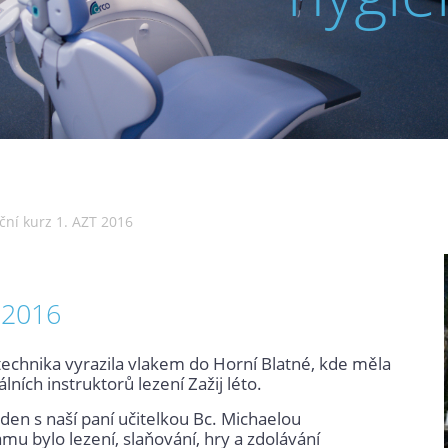
ní kurz 1. AZT 2016
 2016
technika vyrazila vlakem do Horní Blatné, kde měla
ích instruktorů lezení Zažij léto.
 den s naší paní učitelkou Bc. Michaelou
u bylo lezení, slaňování, hry a zdolávání