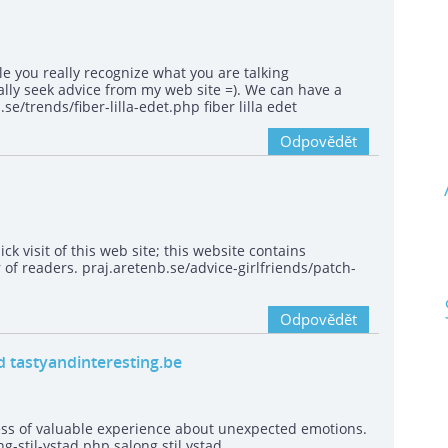
ple you really recognize what you are talking
lly seek advice from my web site =). We can have a
e/trends/fiber-lilla-edet.php fiber lilla edet
Odpovědět
ick visit of this web site; this website contains
r of readers. praj.aretenb.se/advice-girlfriends/patch-
Odpovědět
ad tastyandinteresting.be
ss of valuable experience about unexpected emotions.
g-stil-ystad.php salong stil ystad