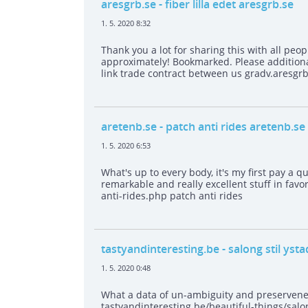
aresgrb.se
- fiber lilla edet aresgrb.se
1. 5. 2020 8:32
Thank you a lot for sharing this with all peo
approximately! Bookmarked. Please additiona
link trade contract between us gradv.aresgrb.s
aretenb.se
- patch anti rides aretenb.se
1. 5. 2020 6:53
What's up to every body, it's my first pay a qu
remarkable and really excellent stuff in favo
anti-rides.php patch anti rides
tastyandinteresting.be
- salong stil yst
1. 5. 2020 0:48
What a data of un-ambiguity and preservene
tastyandinteresting.be/beautiful-things/salon