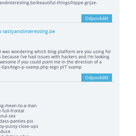
andinteresting.be/beautiful-things/hippe-grijze-
Odpovědět
 tastyandinteresting.be
ut I was wondering which blog platform are you using for
s because I've had issues with hackers and I'm looking
awesome if you could point me in the direction of a
ul-tips/tegn-p-svamp.php tegn pГҐ svamp
Odpovědět
ing-mean-to-a-man
full-frontal
anul-sex
dass-panties-pix
oy-pussy-close-ups
educe