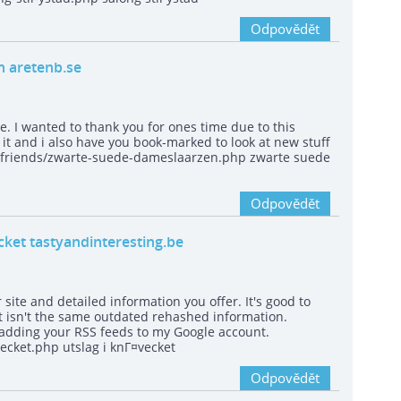
Odpovědět
n aretenb.se
e. I wanted to thank you for ones time due to this
of it and i also have you book-marked to look at new stuff
irlfriends/zwarte-suede-dameslaarzen.php zwarte suede
Odpovědět
ecket tastyandinteresting.be
site and detailed information you offer. It's good to
t isn't the same outdated rehashed information.
 adding your RSS feeds to my Google account.
vecket.php utslag i knГ¤vecket
Odpovědět