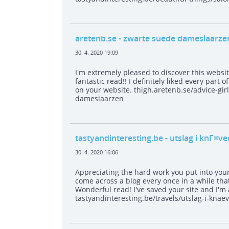
aretenb.se
- zwarte suede dameslaarze
30. 4. 2020 19:09
I'm extremely pleased to discover this websit
fantastic read!! I definitely liked every part 
on your website. thigh.aretenb.se/advice-g
dameslaarzen
tastyandinteresting.be
- utslag i knГ¤v
30. 4. 2020 16:06
Appreciating the hard work you put into your 
come across a blog every once in a while tha
Wonderful read! I've saved your site and I'm
tastyandinteresting.be/travels/utslag-i-knae