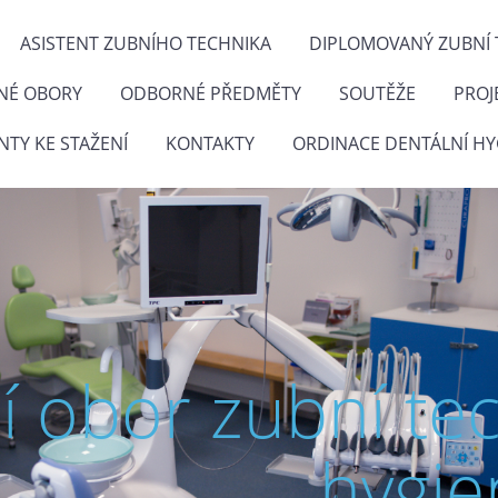
ASISTENT ZUBNÍHO TECHNIKA
DIPLOMOVANÝ ZUBNÍ 
NÉ OBORY
ODBORNÉ PŘEDMĚTY
SOUTĚŽE
PROJ
TY KE STAŽENÍ
KONTAKTY
ORDINACE DENTÁLNÍ HY
ní obor zubní te
hygie