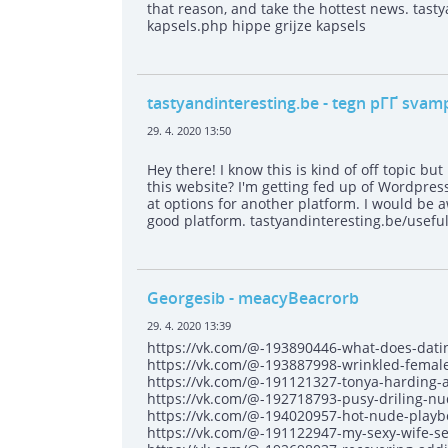
that reason, and take the hottest news. tasty
kapsels.php hippe grijze kapsels
tastyandinteresting.be
- tegn pГҐ svamp
29. 4. 2020 13:50
Hey there! I know this is kind of off topic b
this website? I'm getting fed up of Wordpres
at options for another platform. I would be 
good platform. tastyandinteresting.be/usef
Georgesib
- meacyBeacrorb
29. 4. 2020 13:39
https://vk.com/@-193890446-what-does-dat
https://vk.com/@-193887998-wrinkled-female-
https://vk.com/@-191121327-tonya-harding-
https://vk.com/@-192718793-pusy-driling-nu
https://vk.com/@-194020957-hot-nude-playb
https://vk.com/@-191122947-my-sexy-wife-s