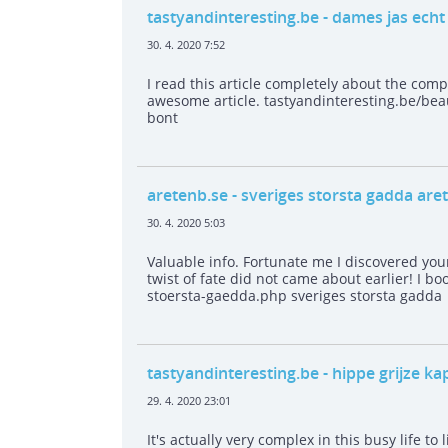
tastyandinteresting.be
- dames jas echt
30. 4. 2020 7:52
I read this article completely about the comp
awesome article. tastyandinteresting.be/bea
bont
aretenb.se
- sveriges storsta gadda are
30. 4. 2020 5:03
Valuable info. Fortunate me I discovered you
twist of fate did not came about earlier! I b
stoersta-gaedda.php sveriges storsta gadda
tastyandinteresting.be
- hippe grijze ka
29. 4. 2020 23:01
It's actually very complex in this busy life to