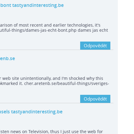
 bont tastyandinteresting.be
arison of most recent and earlier technologies, it's
utiful-things/dames-jas-echt-bont.php dames jas echt
Odpovědět
tenb.se
r web site unintentionally, and I'm shocked why this
ookmarked it. cher.aretenb.se/beautiful-things/sveriges-
Odpovědět
psels tastyandinteresting.be
 listen news on Television, thus I just use the web for