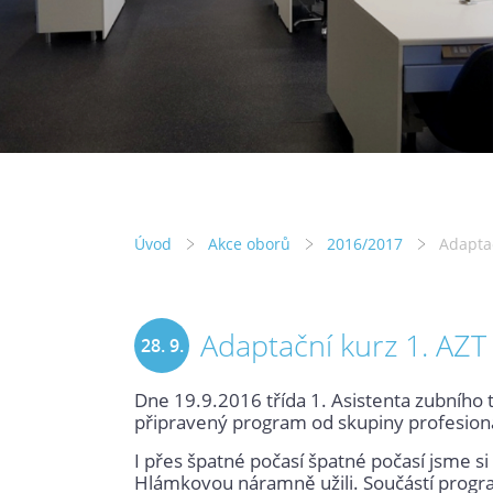
Úvod
Akce oborů
2016/2017
Adaptač
Adaptační kurz 1. AZT
28. 9.
Dne 19.9.2016 třída 1. Asistenta zubního 
2016
připravený program od skupiny profesionáln
I přes špatné počasí špatné počasí jsme si
Hlámkovou náramně užili. Součástí program