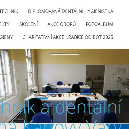
TECHNIK
DIPLOMOVANÁ DENTÁLNÍ HYGIENISTKA
EKTY
ŠKOLENÍ
AKCE OBORŮ
FOTOALBUM
GIENY
CHARITATIVNÍ AKCE KRABICE OD BOT 2025
chnik a dentální
na Karlovy Vary