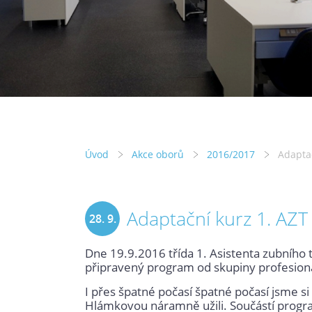
Úvod
Akce oborů
2016/2017
Adaptač
Adaptační kurz 1. AZT
28. 9.
Dne 19.9.2016 třída 1. Asistenta zubního 
2016
připravený program od skupiny profesionáln
I přes špatné počasí špatné počasí jsme si
Hlámkovou náramně užili. Součástí program