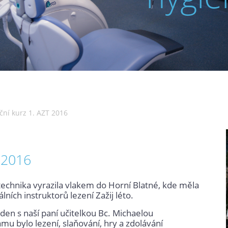
ní kurz 1. AZT 2016
 2016
technika vyrazila vlakem do Horní Blatné, kde měla
ích instruktorů lezení Zažij léto.
 den s naší paní učitelkou Bc. Michaelou
u bylo lezení, slaňování, hry a zdolávání