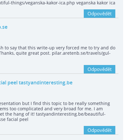
tiful-things/veganska-kakor-ica.php veganska kakor ica
Odpovědět
.se
sh to say that this write-up very forced me to try and do
anks, quite great post. pilar.aretenb.se/travels/gul-
Odpovědět
ial peel tastyandinteresting.be
sentation but I find this topic to be really something
seems too complicated and very broad for me. I am
 get the hang of it! tastyandinteresting.be/beautiful-
se facial peel
Odpovědět