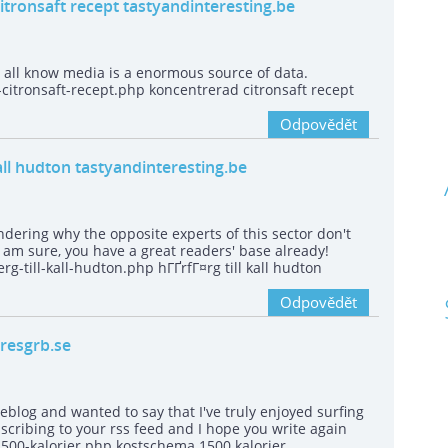
itronsaft recept tastyandinteresting.be
we all know media is a enormous source of data.
citronsaft-recept.php koncentrerad citronsaft recept
Odpovědět
kall hudton tastyandinteresting.be
ndering why the opposite experts of this sector don't
I am sure, you have a great readers' base already!
rg-till-kall-hudton.php hГҐrfГ¤rg till kall hudton
Odpovědět
resgrb.se
eblog and wanted to say that I've truly enjoyed surfing
ubscribing to your rss feed and I hope you write again
500-kalorier.php kostschema 1500 kalorier