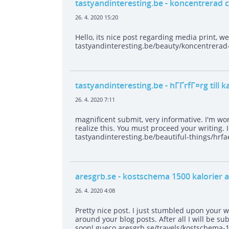
tastyandinteresting.be
- koncentrerad c
26. 4. 2020 15:20
Hello, its nice post regarding media print, 
tastyandinteresting.be/beauty/koncentrerad-
tastyandinteresting.be
- hГҐrfГ¤rg till 
26. 4. 2020 7:11
magnificent submit, very informative. I'm wo
realize this. You must proceed your writing. 
tastyandinteresting.be/beautiful-things/hrfae
aresgrb.se
- kostschema 1500 kalorier a
26. 4. 2020 4:08
Pretty nice post. I just stumbled upon your w
around your blog posts. After all I will be s
soon! gueco.aresgrb.se/travels/kostschema-1