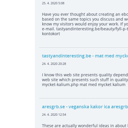
25. 4. 2020 5:08
Have you ever thought about creating an ebo
based on the same topics you discuss and wo
know my visitors would enjoy your work. If yo
e-mail. tastyandinteresting.be/beauty/fyll-p-t
kontokort
tastyandinteresting.be
- mat med mycke
24. 4. 2020 20:28
I know this web site presents quality depend
web site which presents such stuff in qualit
mycket-kalium.php mat med mycket kalium
aresgrb.se
- veganska kakor ica aresgrb
24. 4. 2020 12:54
These are actually wonderful ideas in about