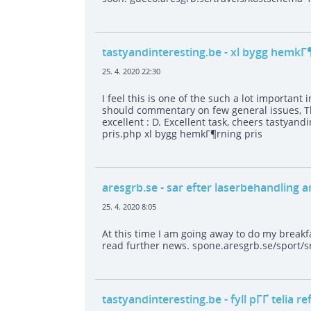
tastyandinteresting.be
- xl bygg hemkГ¶
25. 4. 2020 22:30
I feel this is one of the such a lot important 
should commentary on few general issues, The 
excellent : D. Excellent task, cheers tastyan
pris.php xl bygg hemkГ¶rning pris
aresgrb.se
- sar efter laserbehandling a
25. 4. 2020 8:05
At this time I am going away to do my breakf
read further news. spone.aresgrb.se/sport/s
tastyandinteresting.be
- fyll pГҐ telia 