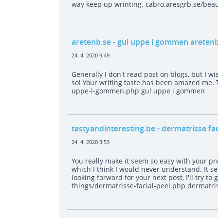
way keep up wrinting. cabro.aresgrb.se/beau
aretenb.se
- gul uppe i gommen aretenb
24. 4. 2020 9:49
Generally I don't read post on blogs, but I wi
so! Your writing taste has been amazed me. Th
uppe-i-gommen.php gul uppe i gommen
tastyandinteresting.be
- dermatrisse fac
24. 4. 2020 3:53
You really make it seem so easy with your pre
which I think I would never understand. It 
looking forward for your next post, I'll try to
things/dermatrisse-facial-peel.php dermatris