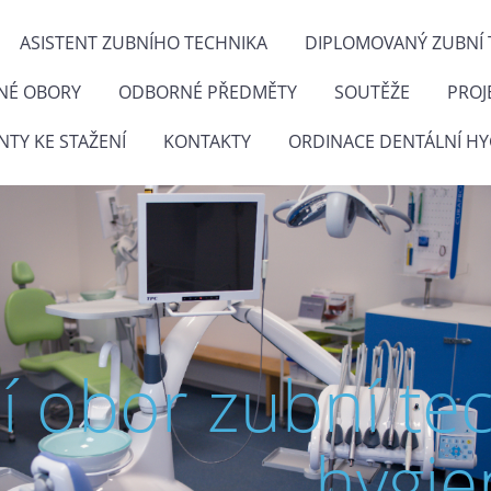
ASISTENT ZUBNÍHO TECHNIKA
DIPLOMOVANÝ ZUBNÍ 
NÉ OBORY
ODBORNÉ PŘEDMĚTY
SOUTĚŽE
PROJ
TY KE STAŽENÍ
KONTAKTY
ORDINACE DENTÁLNÍ HY
ní obor zubní te
hygie