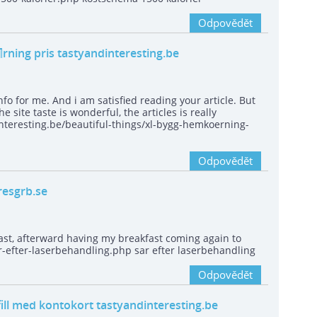
Odpovědět
rning pris tastyandinteresting.be
info for me. And i am satisfied reading your article. But
site taste is wonderful, the articles is really
dinteresting.be/beautiful-things/xl-bygg-hemkoerning-
Odpovědět
resgrb.se
ast, afterward having my breakfast coming again to
r-efter-laserbehandling.php sar efter laserbehandling
Odpovědět
refill med kontokort tastyandinteresting.be