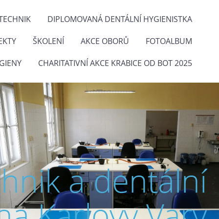
TECHNIK
DIPLOMOVANÁ DENTÁLNÍ HYGIENISTKA
EKTY
ŠKOLENÍ
AKCE OBORŮ
FOTOALBUM
GIENY
CHARITATIVNÍ AKCE KRABICE OD BOT 2025
chnik a dentální
na Karlovy Vary